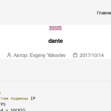
Главна
Рубрики
SQUID
dante
Автор:
Evgeny Yakovlev
2017/10/14
Автор
Дата
записи
записи
и
утем
подмены
S4 
и
 SOCKS5
