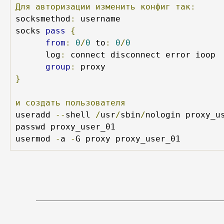
Для
авторизации
изменить
конфиг
так:
socksmethod
:
 username 

socks 
pass
{
from
:
0
/
0
 to
:
0
/
0
      log
:
 connect disconnect error ioop

group
:
}
и
создать
пользователя
useradd 
--
shell 
/
usr
/
sbin
/
nologin proxy_us
passwd proxy_user_01

usermod 
-
a 
-