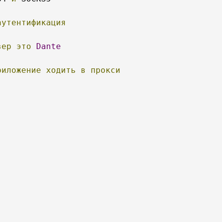
аутентификация
вер
это
Dante
риложение
ходить
в
прокси