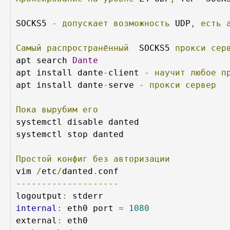
SOCKS5 
-
допускает
возможность
 UDP
,
есть
Самый
распространённый
  SOCKS5 
прокси
сер
apt search 
Dante
apt install dante
-
client 
-
научит
любое
п
apt install dante
-
serve 
-
прокси
сервер
Пока
вырубим
его
systemctl disable danted

systemctl stop danted

Простой
конфиг
без
авторизации
vim 
/
etc
/
danted
.
--------------------
logoutput
:
internal
:
 eth0 port 
=
1080
external
:
 eth0 
