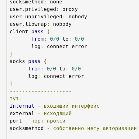
socksmethod
:
 none

user
.
privileged
:
 proxy

user
.
unprivileged
:
 nobody

user
.
libwrap
:
 nobody

client 
pass
{
from
:
0
/
0
 to
:
0
/
0
       log
:
}
socks 
pass
{
from
:
0
/
0
 to
:
0
/
0
      log
:
}
--------------------
тут:
internal
-
входящий
интерфейс
external 
-
исходящий
port 
-
порт
прокси
socksmethod 
-
собственно
нету
авторизации