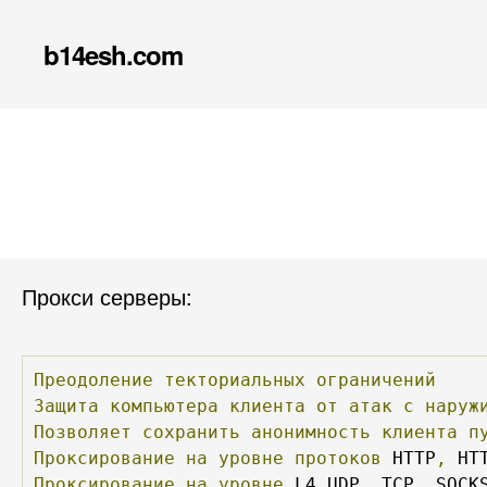
b14esh.com
Прокси серверы:
Преодоление
текториальных
ограничений
Защита
компьютера
клиента
от
атак
с
наруж
Позволяет
сохранить
анонимность
клиента
п
Проксирование
на
уровне
протоков
 HTTP
,
Проксирование
на
уровне
 L4 UDP
,
 TCP  SOCK