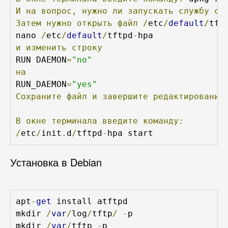
И
на
вопрос,
нужно
ли
запускать
службу
с
Затем
нужно
открыть
файл
/
etc
/
default
/
tft
nano 
/
etc
/
default
/
tftpd
-
и
изменить
строку
RUN DAEMON
=
"no"
на
RUN_DAEMON
=
"yes"
Сохраните
файл
и
завершите
редактирование
В
окне
терминала
введите
команду:
/
etc
/
init
.
d
/
tftpd
-
hpa start
Установка в Debian
apt
-
get
 install atftpd

mkdir 
/
var
/
log
/
tftp
/
-
p

mkdir 
/
var
/
tftp 
-
p
