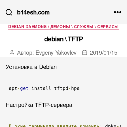
b14esh.com
Рубрики
DEBIAN DAEMONS \ ДЕМОНЫ \ СЛУЖБЫ \ СЕРВИСЫ
debian \ TFTP
Автор:
Evgeny Yakovlev
2019/01/15
Автор
Дата
записи
записи
Установка в Debian
apt
-
get
 install tftpd
-
hpa
Настройка ТFТР-сервера
В
окне
терминала
введите
команду:
 dpkg
-
re