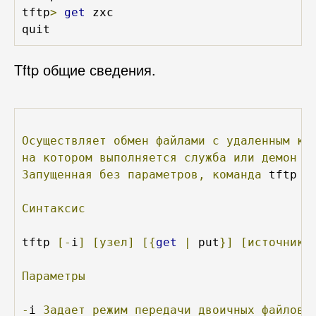
tftp
>
get
 zxc

quit
Tftp общие сведения.
Осуществляет
обмен
файлами
с
удаленным
ко
на
котором
выполняется
служба
или
демон
п
Запущенная
без
параметров,
команда
 tftp 
в
Синтаксис
tftp 
[-
i
]
[узел]
[{
get
|
 put
}]
[источник]
Параметры
-
i 
Задает
режим
передачи
двоичных
файлов