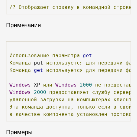
/?
Отображает
справку
в
командной
строке.
Примечания
Использование
параметра
get
Команда
 put 
используется
для
передачи
фай
Команда
get
используется
для
передачи
фай
Windows
 XP 
или
Windows
2000
не
предоставл
Windows
2000
предоставляет
службу
сервера
удаленной
загрузки
на
компьютерах-клиента
Эта
команда
доступна,
только
если
в
свойс
в
качестве
компонента
установлен
протокол
Примеры