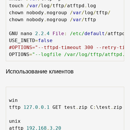
touch 
/
var
/
log
/
tftp
/
atftpd
.
log 

chown nobody
.
nogroup 
/
var
/
log
/
tftp
/
chown nobody
.
nogroup 
/
var
/
tftp

GNU nano 
2.2
.
4
File
:
/etc/
default
/
atftpd 

USE_INETD
=
false
#OPTIONS="--tftpd-timeout 300 --retry-tim
OPTIONS
=
"--logfile /var/log/tftp/atftpd.l
Использование клиентов
win

tftp 
127.0
.
0.1
 GET test
.
zip C
:
\test
.
zip

unix

atftp 
192.168
.
3.20