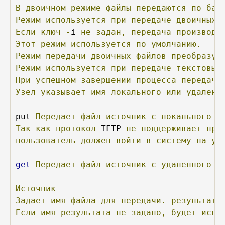
В
двоичном
режиме
файлы
передаются
по
бай
Режим
используется
при
передаче
двоичных
Если
ключ
-
i 
не
задан,
передача
производи
Этот
режим
используется
по
умолчанию.
Режим
передачи
двоичных
файлов
преобразуе
Режим
используется
при
передаче
текстовых
При
успешном
завершении
процесса
передачи
Узел
указывает
имя
локального
или
удаленн
put 
Передает
файл
источник
с
локального
к
Так
как
протокол
 TFTP 
не
поддерживает
про
пользователь
должен
войти
в
систему
на
уд
get
Передает
файл
источник
с
удаленного
к
Источник
Задает
имя
файла
для
передачи.
результат
Если
имя
результата
не
задано,
будет
испо