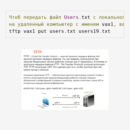
Чтоб
передать
файл
Users
.
txt 
с
локального
на
удаленный
компьютер
с
именем
 vax1
,
вве
tftp vax1 put users
.
txt users19
.
txt