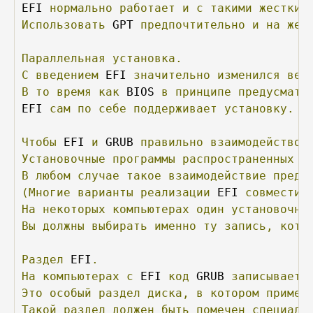
EFI 
нормально
работает
и
с
такими
жестким
Использовать
 GPT 
предпочтительно
и
на
жес
Параллельная
установка.
С
введением
 EFI 
значительно
изменился
вес
В
то
время
как
 BIOS 
в
принципе
предусматр
EFI 
сам
по
себе
поддерживает
установку.
Чтобы
 EFI 
и
 GRUB 
правильно
взаимодействов
Установочные
программы
распространенных
д
В
любом
случае
такое
взаимодействие
предп
(Многие
варианты
реализации
 EFI 
совместим
На
некоторых
компьютерах
один
установочны
Вы
должны
выбирать
именно
ту
запись,
кото
Раздел
 EFI
.
На
компьютерах
с
 EFI 
код
 GRUB 
записываетс
Это
особый
раздел
диска,
в
котором
примен
Такой
раздел
должен
быть
помечен
специаль