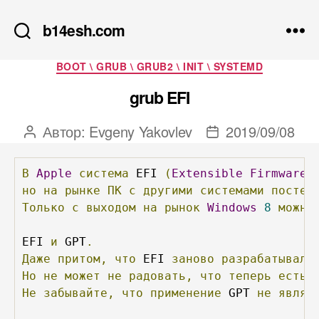
b14esh.com
Рубрики
BOOT \ GRUB \ GRUB2 \ INIT \ SYSTEMD
grub EFI
Автор:
Evgeny Yakovlev
2019/09/08
Автор
Дата
записи
записи
В
Apple
система
 EFI 
(
Extensible
Firmware
,
но
на
рынке
ПК
с
другими
системами
постеп
Только
с
выходом
на
рынок
Windows
8
можно
EFI 
и
 GPT
.
Даже
притом,
что
 EFI 
заново
разрабатывалс
Но
не
может
не
радовать,
что
теперь
есть
Не
забывайте,
что
применение
 GPT 
не
являе