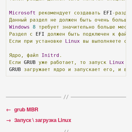
Microsoft
рекомендует
создавать
 EFI
-разде
Данный
раздел
не
должен
быть
очень
больши
Windows
8
требует
значительно
больше
мест
Раздел
с
 EFI 
должен
быть
подключен
к
файл
Если
при
установке
Linux
вы
выполняете
се
Ядро,
файл
Initrd
.
Если
 GRUB 
уже
работает,
то
запуск
Linux
п
GRUB 
загружает
ядро
и
запускает
его,
и
в
←
grub MBR
→
Запуск \ загрузка Linux