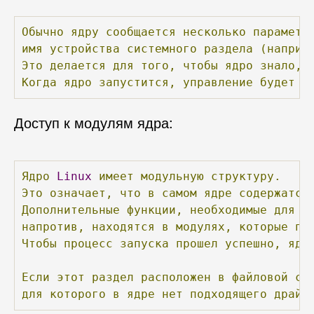
Обычно
ядру
сообщается
несколько
параметр
имя
устройства
системного
раздела
(наприм
Это
делается
для
того,
чтобы
ядро
знало,
Когда
ядро
запустится,
управление
будет
п
Доступ к модулям ядра:
Ядро
Linux
имеет
модульную
структуру.
Это
означает,
что
в
самом
ядре
содержатся
Дополнительные
функции,
необходимые
для
д
напротив,
находятся
в
модулях,
которые
пр
Чтобы
процесс
запуска
прошел
успешно,
ядр
Если
этот
раздел
расположен
в
файловой
си
для
которого
в
ядре
нет
подходящего
драйв