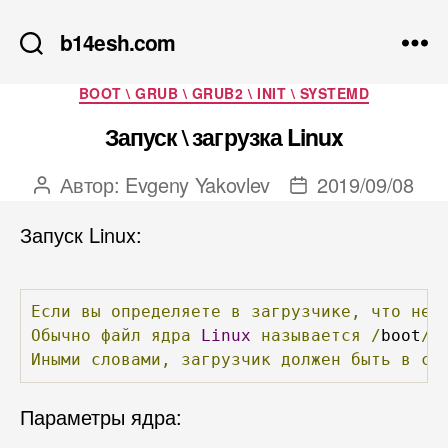
b14esh.com
Рубрики
BOOT \ GRUB \ GRUB2 \ INIT \ SYSTEMD
Запуск \ загрузка Linux
Автор:
Evgeny Yakovlev
2019/09/08
Автор
Дата
записи
записи
Запуск Linux:
Если
вы
определяете
в
загрузчике,
что
нео
Обычно
файл
ядра
Linux
называется
/
boot
/
v
Иными
словами,
загрузчик
должен
быть
в
со
Параметры ядра: