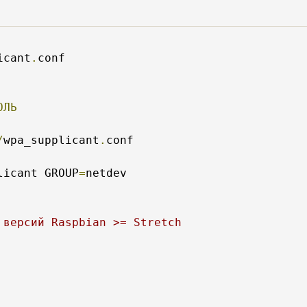
icant
.
conf

ОЛЬ
/
wpa_supplicant
.
licant GROUP
=
netdev

 версий Raspbian >= Stretch