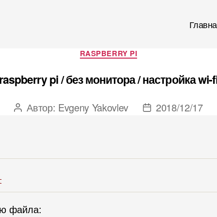
Главна
Рубрики
RASPBERRY PI
raspberry pi / без монитора / настройка wi-f
Автор:
Evgeny Yakovlev
2018/12/17
Автор
Дата
записи
записи
t
ью файла: