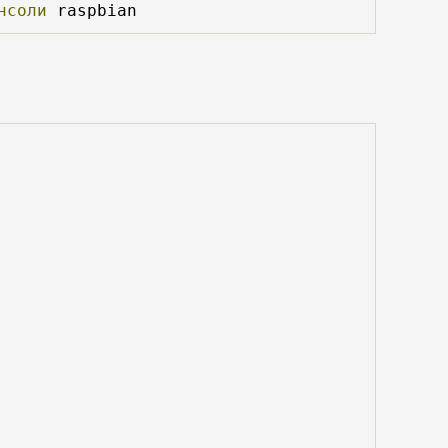
нсоли
 raspbian