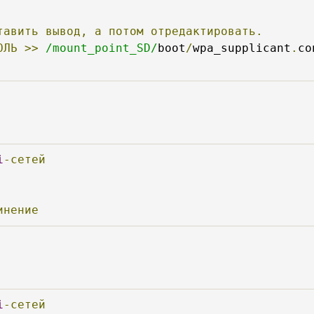
тавить
вывод,
а
потом
отредактировать.
ОЛЬ
>>
/mount_point_SD/
boot
/
wpa_supplicant
.
co
i
-сетей
инение
:
i
-сетей