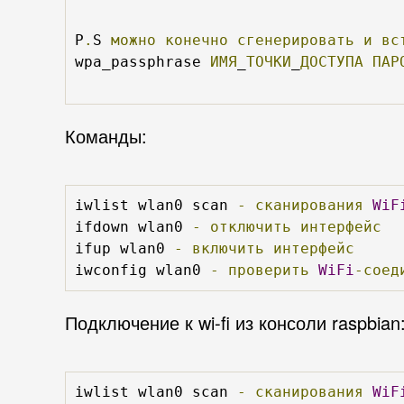
P
.
S 
можно
конечно
сгенерировать
и
вс
wpa_passphrase 
ИМЯ
_
ТОЧКИ
_
ДОСТУПА
ПАР
Команды:
iwlist wlan0 scan 
-
сканирования
WiF
ifdown wlan0 
-
отключить
интерфейс
ifup wlan0 
-
включить
интерфейс
iwconfig wlan0 
-
проверить
WiFi
-соед
Подключение к wi-fi из консоли raspbian
iwlist wlan0 scan 
-
сканирования
WiF