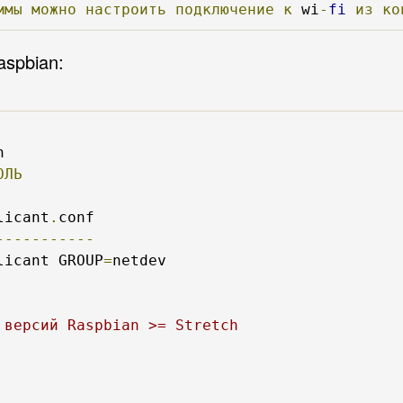
ммы
можно
настроить
подключение
к
 wi
-
fi
из
ко
aspbian:


ОЛЬ
licant
.
-----------
licant GROUP
=
netdev

 версий Raspbian >= Stretch