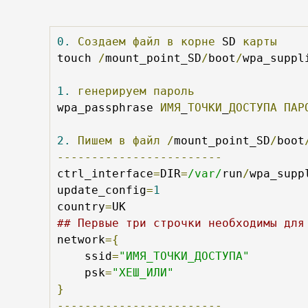
0.
Создаем
файл
в
корне
 SD 
карты
touch 
/
mount_point_SD
/
boot
/
wpa_suppl
1.
генерируем
пароль
wpa_passphrase 
ИМЯ
_
ТОЧКИ
_
ДОСТУПА
ПАР
2.
Пишем
в
файл
/
mount_point_SD
/
boot
------------------------
ctrl_interface
=
DIR
=
/var/
run
/
wpa_supp
update_config
=
1
country
=
## Первые три строчки необходимы для
network
={
    ssid
=
"ИМЯ_ТОЧКИ_ДОСТУПА"
    psk
=
"ХЕШ_ИЛИ"
}
------------------------