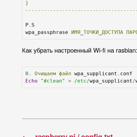
}
------------------------------------
P
.
S

wpa_passphrase 
ИМЯ
_
ТОЧКИ
_
ДОСТУПА
ПАР
Как убрать настроенный Wi-fi на rasbian
0.
Очищаем
файл
 wpa_supplicant
.
Echo
"#clean"
>
/etc/
wpa_supplicant
/
←
raspberry pi / config.txt