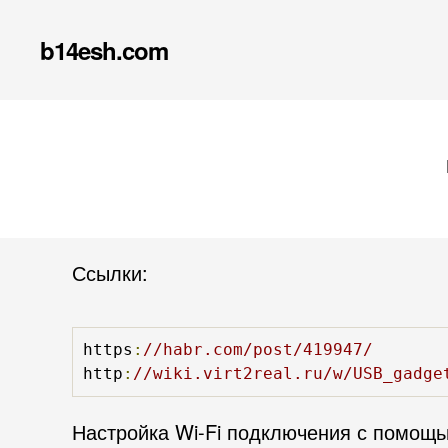
b14esh.com
Ссылки:
https
:
//habr.com/post/419947/
http
:
//wiki.virt2real.ru/w/USB_gadge
Настройка Wi-Fi подключения с помощ