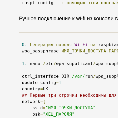
raspi
-
config 
-
с
помощью
этой
програ
Ручное подключение к wi-fi из консоли r
0.
Генерация
пароля
Wi
-
Fi
на
 raspbian
wpa_passphrase 
ИМЯ
_
ТОЧКИ
_
ДОСТУПА
ПАР
1.
 nano 
/
etc
/
wpa_supplicant
/
wpa_supp
------------------------------------
ctrl_interface
=
DIR
=
/var/
run
/
wpa_supp
update_config
=
1
country
=
## Первые три строчки необходимы для
network
={
    ssid
=
"ИМЯ_ТОЧКИ_ДОСТУПА"
    psk
=
"ХЕШ_ПАРОЛЯ"