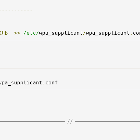
-----------
ОЛЬ
>>
/etc/
wpa_supplicant
/
wpa_supplicant
.
co
:
wpa_supplicant
.
conf