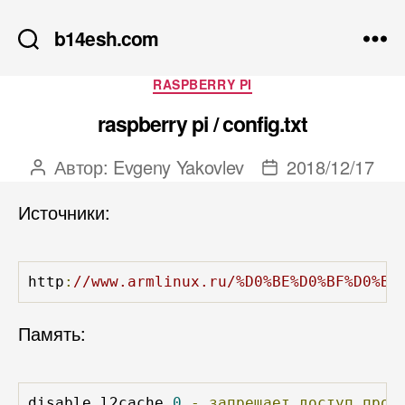
b14esh.com
Рубрики
RASPBERRY PI
raspberry pi / config.txt
Автор:
Evgeny Yakovlev
2018/12/17
Автор
Дата
записи
записи
Источники:
http
:
//www.armlinux.ru/%D0%BE%D0%BF%D0%B8
Память:
disable_l2cache 
0
-
запрещает
доступ
проц