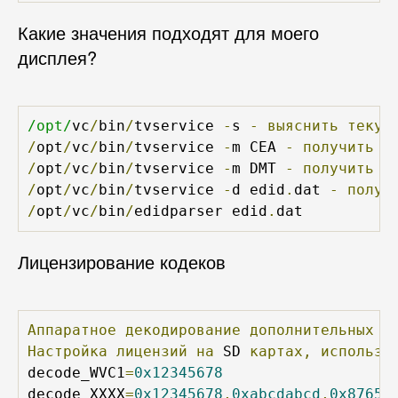
Какие значения подходят для моего
дисплея?
/opt/
vc
/
bin
/
tvservice 
-
s 
-
выяснить
текущ
/
opt
/
vc
/
bin
/
tvservice 
-
m CEA 
-
получить
с
/
opt
/
vc
/
bin
/
tvservice 
-
m DMT 
-
получить
с
/
opt
/
vc
/
bin
/
tvservice 
-
d edid
.
dat 
-
получ
/
opt
/
vc
/
bin
/
edidparser edid
.
dat
Лицензирование кодеков
Аппаратное
декодирование
дополнительных
к
Настройка
лицензий
на
 SD 
картах,
использу
decode_WVC1
=
0x12345678
decode_XXXX
=
0x12345678
,
0xabcdabcd
,
0x87654