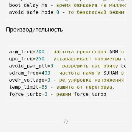
boot_delay_ms 
-
время
ожидания
(в
миллисе
avoid_safe_mode
=
0
-
то
безопасный
режим
(
Производительность
arm_freq
=
700
-
частота
процессора
 ARM 
в
М
gpu_freq
=
250
-
устанавливает
параметры
 co
avoid_pwm_pll
=
0
-
разрешить
настройку
 cor
sdram_freq
=
400
-
частота
памяти
 SDRAM 
в
М
over_voltage
=
0
-
регулировка
напряжения
п
temp_limit
=
85
-
защита
от
перегрева.
force_turbo
=
0
-
режим
 force_turbo