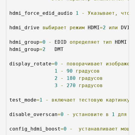
hdmi_force_edid_audio 
1
-
Указывает,
что
hdmi_drive 
выбирает
режим
 HDMI
=
2
или
 DVI
=
hdmi_group
=
0
-
 EDID 
определяет
тип
 HDMI 
(
hdmi_group
=
2
   DMT

display_rotate
=
0
-
поворачивает
изображен
1
-
90
градусов
2
-
180
градусов
3
-
270
градусов
test_mode
=
1
-
включает
тестовую
картинку
disable_overscan
=
0
-
установите
в
1
для
о
config_hdmi_boost
=
0
-
устанавливает
мощн