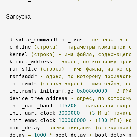
Загрузка
disable_commandline_tags 
-
не
разрешать
з
cmdline 
(строка)
-
параметры
командной
ст
kernel 
(строка)
-
имя
файла,
содержащего
kernel_address 
-
адрес,
по
которому
произ
ramfsfile 
(строка)
-
имя
файла,
из
которо
ramfsaddr 
-
адрес,
по
которому
производит
initramfs 
(строка
адрес)
-
имя
файла,
сод
initramfs initramf
.
gz 
0x00800000
-
ВНИМАН
device_tree_address 
-
адрес,
по
которому
init_uart_baud  
115200
-
начальная
скорос
init_uart_clock 
3000000
-
(
3
МГц)
начальн
init_emmc_clock 
100000000
-
(
100
МГц)
нач
boot_delay 
-
время
ожидания
(в
секундах)
delay 
=
1000
*
 boot_delay 
+
 boot_delay_ms