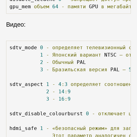
gpu_mem 
объем
64
-
памяти
 GPU 
в
мегабайта
Видео:
sdtv_mode 
0
-
определяет
телевизионный
ст
1
-
Японский
вариант
 NTSC 
–
отс
2
-
Обычный
 PAL

3
-
Бразильская
версия
 PAL 
–
52
sdtv_aspect 
1
-
4
:
3
определяет
соотношени
2
-
14
:
9
3
-
16
:
9
sdtv_disable_colourburst 
0
-
отключает
цв
hdmi_safe 
1
-
«безопасный
режим»
для
загр
Этот
параметр
аналогичен
сл