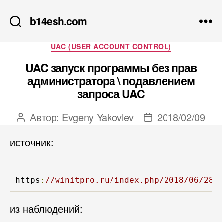
b14esh.com
Рубрики
UAC (USER ACCOUNT CONTROL)
UAC запуск программы без прав
администратора \ подавлением
запроса UAC
Автор:
Evgeny Yakovlev
2018/02/09
Автор
Дата
записи
записи
источник:
https
:
//winitpro.ru/index.php/2018/06/28/
из наблюдений: