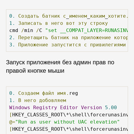
0.
Создать
батник
с
_
именем
_
каким
_
хотите.
1.
Записать
в
него
вот
эту
строку
cmd 
/
min 
/
C 
"set __COMPAT_LAYER=RUNASINVO
2.
Перетащить
батник
на
приложение
которо
3.
Приложение
запустится
с
привилегиями
р
Запуск приложения без админ прав по
правой кнопке мыши
0.
Создаем
файл
имя.
1.
В
него
добовляем
Windows
Registry
Editor
Version
5.00
[
HKEY_CLASSES_ROOT\*\shell\forcerunasinvo
@=
"Run as user without UAC elevation"
[
HKEY_CLASSES_ROOT\*\shell\forcerunasinvo