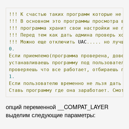
!!!
К
счастью
таких
программ
которые
не
з
!!!
В
основном
это
программы
просмотра
ви
!!!
программа
хранит
свои
настройки
не
по
!!!
Перед
тем
как
дать
админа
проверь
хот
!!!
Можно
еще
отключить
 UAC
.....
но
лучше
0.
Если
приемлемо(программа
проверена,
довер
устанавливаешь
программу
под
пользователе
проверяешь
что
все
работает,
отбираешь
пр
1.
Если
пользователю
временно
не
льзя
дать
п
Ставь
программу
где
она
заработает.
Смотр
опций переменной __COMPAT_LAYER
выделим следующие параметры: