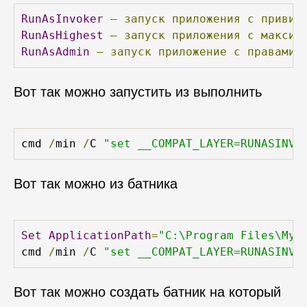
RunAsInvoker
—
запуск
приложения
с
привил
RunAsHighest
—
запуск
приложения
с
максим
RunAsAdmin
—
запуск
приложение
с
правами
Вот так можно запустить из выполнить
cmd 
/
min 
/
C 
"set __COMPAT_LAYER=RUNASINVO
Вот так можно из батника
Set
ApplicationPath
=
"C:\Program Files\MyA
cmd 
/
min 
/
C 
"set __COMPAT_LAYER=RUNASINVO
Вот так можно создать батник на который