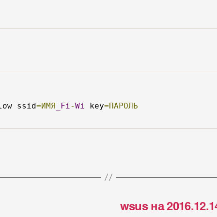
low ssid
=ИМЯ
_Fi
-
Wi
 key
=ПАРОЛЬ
wsus на 2016.12.