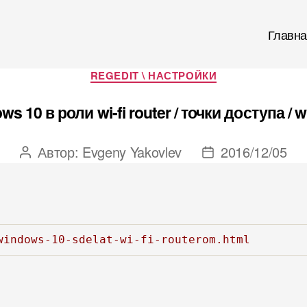
Главна
Рубрики
REGEDIT \ НАСТРОЙКИ
ws 10 в роли wi-fi router / точки доступа / wi
Автор:
Evgeny Yakovlev
2016/12/05
Автор
Дата
записи
записи
windows-10-sdelat-wi-fi-routerom.html