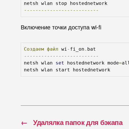
--------------------------
Включение точки доступа wi-fi
Создаем
файл
 wi
-
fi_on
.
--------------------------
netsh wlan 
set
 hostednetwork mode
=
al
netsh wlan start hostednetwork
←
Удалялка папок для бэкапа