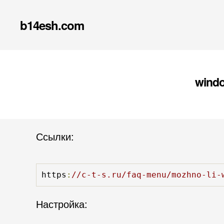
b14esh.com
windo
Ссылки:
https
:
//c-t-s.ru/faq-menu/mozhno-li-
Настройка: