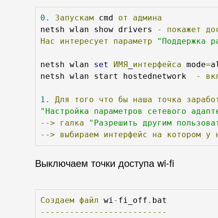
0.
Запускам
 cmd 
от
админа
netsh wlan show drivers 
-
покажет
до
Нас
интересует
параметр
"Поддержка р
netsh wlan 
set
ИМЯ
_
интерфейса
 mode
=
a
netsh wlan start hostednetwork  
-
вк
1.
Для
того
что
бы
наша
точка
зарабо
"Настройка параметров сетевого адапт
-->
галка
"Разрешить другим пользова
-->
выбираем
интерфейс
на
котором
у
Выключаем точки доступа wi-fi
Создаем
файл
 wi
-
fi_off
.
--------------------------