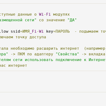
ступные
данные
о
Wi
-
Fi
модулях
азмещенной сети"
со
значение
"ДА"
llow ssid
=ИМЯ
_Fi
-
Wi
 key
=ПАРОЛЬ
-
подымаем
то
лючаем
точку
доступа
тала
необходимо
расшарить
интернет
(например
ера"
->
ПКМ
по
адаптеру
"Свойства"
->
вкладка
телям сети использовать подключение к Интерне
нас
интернет