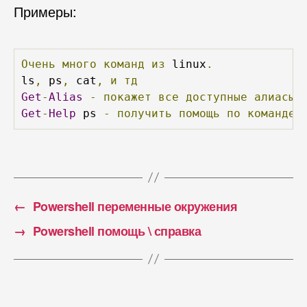
Примеры:
Очень
много
команд
из
 linux
.
ls
,
 ps
,
 cat
,
и
тд
Get
-
Alias
-
покажет
все
доступные
алиасы
Get
-
Help
 ps 
-
получить
помощь
по
команде
 
←
Powershell переменные окружения
→
Powershell помощь \ справка