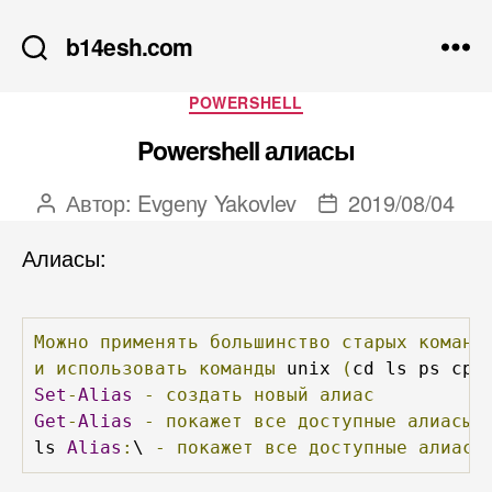
b14esh.com
Рубрики
POWERSHELL
Powershell алиасы
Автор:
Evgeny Yakovlev
2019/08/04
Автор
Дата
записи
записи
Алиасы:
Можно
применять
большинство
старых
команд
и
использовать
команды
 unix 
(
cd ls ps cp 
Set
-
Alias
-
создать
новый
алиас
Get
-
Alias
-
покажет
все
доступные
алиасы
ls 
Alias
:
\ 
-
покажет
все
доступные
алиасы