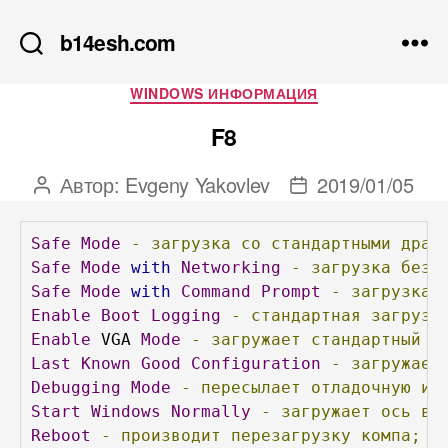
b14esh.com
Рубрики
WINDOWS ИНФОРМАЦИЯ
F8
Автор:
Evgeny Yakovlev
2019/01/05
Автор
Дата
записи
записи
Safe
Mode
-
загрузка
со
стандартными
драй
Safe
Mode
with
Networking
-
загрузка
безо
Safe
Mode
with
Command
Prompt
-
загрузка
Enable
Boot
Logging
-
стандартная
загрузк
Enable
 VGA 
Mode
-
загружает
стандартный
 V
Last
Known
Good
Configuration
-
загружает
Debugging
Mode
-
пересылает
отладочную
ин
Start
Windows
Normally
-
загружает
ось
в
Reboot
-
производит
перезагрузку
компа;