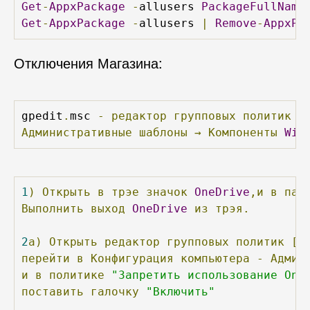
Get
-
AppxPackage
-
allusers 
PackageFullName
Get
-
AppxPackage
-
allusers 
|
Remove
-
AppxPa
Отключения Магазина:
gpedit
.
msc 
-
редактор
групповых
политик
Административные
шаблоны
→
Компоненты
Win
1
)
Открыть
в
трэе
значок
OneDrive
,и
в
пар
Выполнить
выход
OneDrive
из
трэя.
2
а)
Открыть
редактор
групповых
политик
[
g
перейти
в
Конфигурация
компьютера
-
Админ
и
в
политике
"Запретить использование One
поставить
галочку
"Включить"