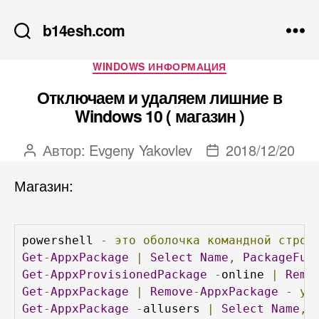
b14esh.com
Рубрики
WINDOWS ИНФОРМАЦИЯ
Отключаем и удаляем лишние в
Windows 10 ( магазин )
Автор:
Evgeny Yakovlev
2018/12/20
Автор
Дата
записи
записи
Магазин:
powershell 
-
это
оболочка
командной
строк
Get
-
AppxPackage
|
Select
Name
,
PackageFul
Get
-
AppxProvisionedPackage
-
online 
|
Remo
Get
-
AppxPackage
|
Remove
-
AppxPackage
-
уд
Get
-
AppxPackage
-
allusers 
|
Select
Name
,