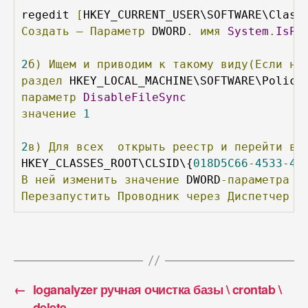
regedit 
[
HKEY_CURRENT_USER\SOFTWARE\Class
Создать
–
Параметр
 DWORD
.
имя
System
.
IsPi
2
б)
Ищем
и
приводим
к
такому
виду(Если
не
раздел
параметр
DisableFileSync
значение
1
2
в)
Для
всех
открыть
реестр
и
перейти
в
HKEY_CLASSES_ROOT\CLSID\{
018D5C66
-
4533
-
43
В
ней
изменить
значение
 DWORD
-параметра
S
Перезапустить
Проводник
через
Диспетчер
з
←
loganalyzer ручная очистка базы \ crontab \
delete