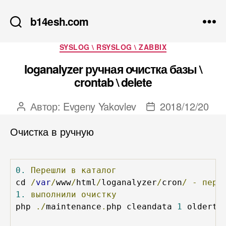
b14esh.com
Рубрики
SYSLOG \ RSYSLOG \ ZABBIX
loganalyzer ручная очистка базы \
crontab \ delete
Автор:
Evgeny Yakovlev
2018/12/20
Автор
Дата
записи
записи
Очистка в ручную
0.
Перешли
в
каталог
cd 
/
var
/
www
/
html
/
loganalyzer
/
cron
/
-
пере
1.
выполнили
очистку
php 
./
maintenance
.
php cleandata 
1
 olderth