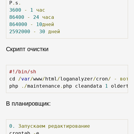
P
.
s
.
3600
-
1
час
86400
-
24
часа
864000
-
10
дней
2592000
-
30
дней
Скрипт очистки
#!/bin/sh
cd 
/
var
/
www
/
html
/
loganalyzer
/
cron
/
-
вот
php 
./
maintenance
.
php cleandata 
1
 olderth
В планировщик:
0.
Запускаем
редактирование
crontab 
-
e 
