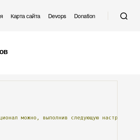
я
Карта сайта
Devops
Donation
лов
ционал
можно,
выполнив
следующую
настройку: