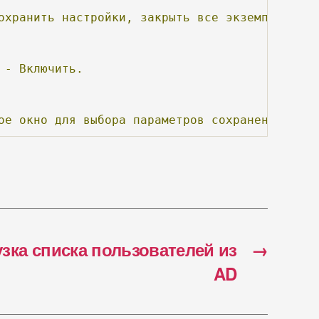
охранить
настройки,
закрыть
все
экземпляры
 IE
-
Включить.
ое
окно
для
выбора
параметров
сохранения
файл
узка списка пользователей из
→
AD