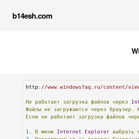
b14esh.com
Wi
http
:
//www.windowsfaq.ru/content/vie
Не
работает
загрузка
файлов
через
In
Файлы
не
загружаются
через
браузер.
Если
не
работает
загрузка
файлов
чер
1.
В
меню
Internet
Explorer
выбрать