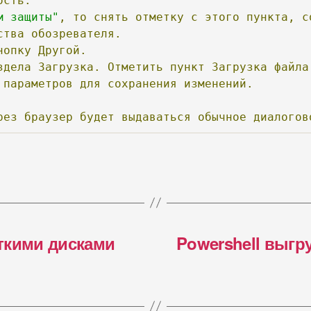
ость.
м защиты"
,
то
снять
отметку
с
этого
пункта,
с
ства
обозревателя.
нопку
Другой.
здела
Загрузка.
Отметить
пункт
Загрузка
файла
параметров
для
сохранения
изменений.
рез
браузер
будет
выдаваться
обычное
диалогов
ткими дисками
Powershell выгр