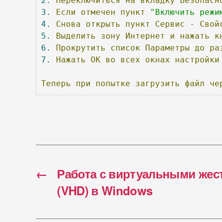
2.
Переключиться
на
вкладку
Безопасн
3.
Если
отмечен
пункт
"Включить режи
4.
Снова
открыть
пункт
Сервис
-
Свой
5.
Выделить
зону
Интернет
и
нажать
к
6.
Прокрутить
список
Параметры
до
ра
7.
Нажать
ОК
во
всех
окнах
настройки
Теперь
при
попытке
загрузить
файл
че
←
Работа с виртуальными жес
(VHD) в Windows