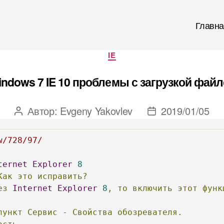
Главна
Рубрики
IE
ndows 7 IE 10 проблемы с загрузкой фай
Автор:
Evgeny Yakovlev
2019/01/05
Автор
Дата
записи
записи
w/728/97/
ternet
Explorer
8
Как
это
исправить?
ез
Internet
Explorer
8
,
то
включить
этот
функ
пункт
Сервис
-
Свойства
обозревателя.