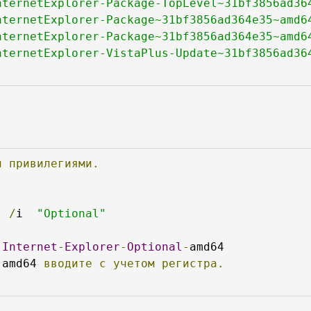
nternetExplorer-Package-TopLevel~31bf3856ad36
nternetExplorer-Package~31bf3856ad364e35~amd6
nternetExplorer-Package~31bf3856ad364e35~amd6
nternetExplorer-VistaPlus-Update~31bf3856ad36
и
привилегиями.
  
/
i  
"Optional"
:
Internet
-
Explorer
-
Optional
-
-
amd64 
вводите
с
учетом
регистра.