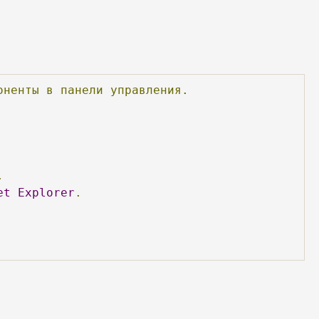
оненты
в
панели
управления.
.
et
Explorer
.