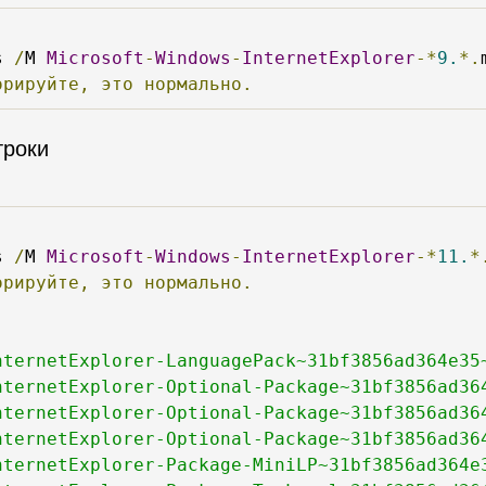
s 
/
M 
Microsoft
-
Windows
-
InternetExplorer
-*
9.
*.
орируйте,
это
нормально.
троки
s 
/
M 
Microsoft
-
Windows
-
InternetExplorer
-*
11.
*
орируйте,
это
нормально.
nternetExplorer-LanguagePack~31bf3856ad364e35
nternetExplorer-Optional-Package~31bf3856ad36
nternetExplorer-Optional-Package~31bf3856ad36
nternetExplorer-Optional-Package~31bf3856ad36
nternetExplorer-Package-MiniLP~31bf3856ad364e