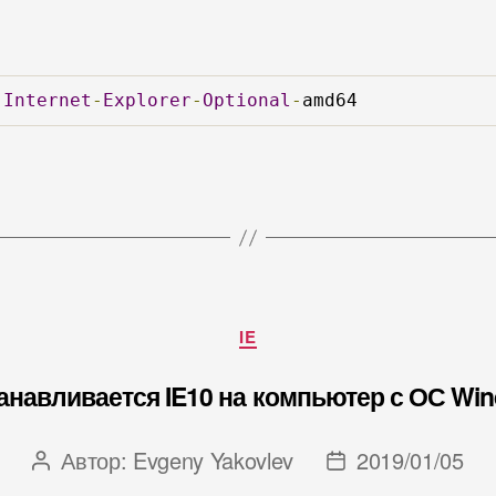
:
Internet
-
Explorer
-
Optional
-
amd64
Рубрики
IE
анавливается IE10 на компьютер с ОС Wi
Автор:
Evgeny Yakovlev
2019/01/05
Автор
Дата