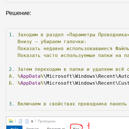
Решение:
1.
Заходим
в
раздел
«Параметры
Проводника
Внизу
—
убираем
галочки:
Показать
недавно
использовавшиеся
Файл
Показать
часто
используемые
папки
на
п
2.
Затем
переходим
в
папки
и
удаляем
всё
А.
%
AppData
%
Б.
%
AppData
%
\Microsoft\Windows\Recent\Cust
3.
Включаем
в
свойствах
проводника
панель