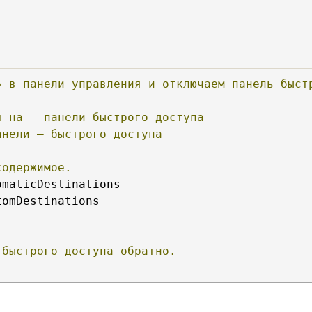
»
в
панели
управления
и
отключаем
панель
быст
ы
на
—
панели
быстрого
доступа
анели
—
быстрого
доступа
содержимое.
omDestinations

быстрого
доступа
обратно.