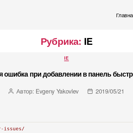
Главна
Рубрика:
IE
Рубрики
IE
я ошибка при добавлении в панель быстр
Автор:
Evgeny Yakovlev
2019/05/21
Автор
Дата
записи
записи
r-issues/