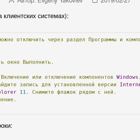
Автор
Дата
записи
записи
 клиентских системах):
можно
отключить
через
раздел
Программы
и
комп
ть
окно
Выполнить.
.
Включение
или
отключение
компонентов
Windows
айдите
запись
для
установленной
версии
Intern
plorer
11.
Снимите
флажок
рядом
с
ней.
нение.
роки: