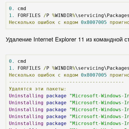
0.
1.
 FORFILES 
/
P 
%
WINDIR
%
\servicing\Package
Несколько
ошибок
с
кодом
0x8007005
проигн
Удаление Internet Explorer 11 из командной с
0.
1.
 FORFILES 
/
P 
%
WINDIR
%
\servicing\Package
Несколько
ошибок
с
кодом
0x8007005
проигн
----------------------------------------
Удалятся
эти
пакеты:
Uninstalling
package
"Microsoft-Windows-I
Uninstalling
package
"Microsoft-Windows-I
Uninstalling
package
"Microsoft-Windows-I
Uninstalling
package
"Microsoft-Windows-I
Uninstalling
package
"Microsoft-Windows-I