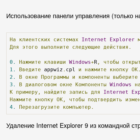
Использование панели управления (только на
На
клиентских
системах
Internet
Explorer
Для
этого
выполните
следующие
действия.
0.
Нажмите
клавиши
Windows
+
R
,
чтобы
откры
1.
Введите
 appwiz
.
cpl 
и
нажмите
кнопку
ОК
2.
В
окне
Программы
и
компоненты
выберите
3.
В
диалоговом
окне
Компоненты
Windows
н
К
примеру,
найдите
запись
для
Internet
Ex
Нажмите
кнопку
ОК,
чтобы
подтвердить
изме
4.
Перезагрузите
компьютер.
Удаление Internet Explorer 9 из командной ст