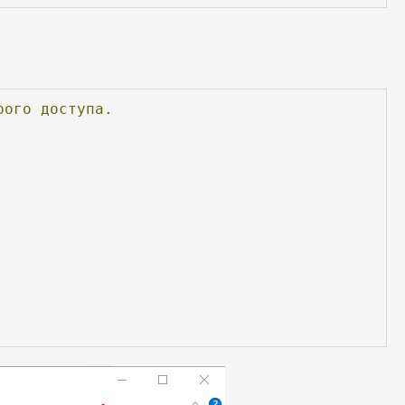
рого
доступа.