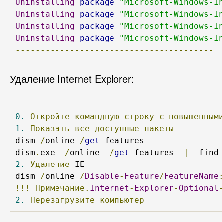
Uninstalling
package
"Microsoft-Windows-I
Uninstalling
package
"Microsoft-Windows-I
Uninstalling
package
"Microsoft-Windows-I
Uninstalling
package
"Microsoft-Windows-I
----------------------------------------
Удаление Internet Explorer:
0.
Откройте
командную
строку
с
повышенным
1.
Показать
все
доступные
пакеты
dism 
/
online 
/
get
-
features

dism
.
exe  
/
online  
/
get
-
features  
|
  find
2.
Удаление
 IE

dism 
/
online 
/
Disable
-
Feature
/
FeatureName
!!!
Примечание.
Internet
-
Explorer
-
Optional
2.
Перезагрузите
компьютер