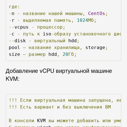
где:
-
n 
-
название
нашей
машины,
CentOs
;
-
r 
-
выделяемая
память,
1024
Мб;
--
vcpus 
-
процессор;
-
c 
-
путь
к
 iso
-образу
установочного
диск
--
disk 
-
виртуальный
 hdd
;
pool 
—
название
хранилища,
 storage
;
size 
—
размер
 hdd
,
20
Гб;
Добавление vCPU виртуальной машине
KVM:
!!!
Если
виртуальная
машина
запущена,
ее
!!!
Есть
вариант
и
без
выключения
ВМ
В
консоли
 KVM 
вы
можете
добавить
или
умен