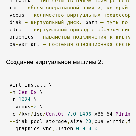
network 
—
тип
сети
(в
нашем
примере
сетев
ram 
—
объем
оперативной
памяти,
который
б
vcpus 
—
количество
виртуальных
процессоро
disk 
—
виртуальный
диск:
 path 
—
путь
до
д
cdrom 
—
виртуальный
привод
с
образом
сист
graphics 
—
параметры
подключения
к
виртуа
os
-
variant 
—
гостевая
операционная
систем
Создание виртуальной машины 2:
virt
-
-
n 
CentOs
-
r 
1024
--
vcpus
=
2
-
c 
/
kvm
/
iso
/
CentOs
-
7.0
-
1406
-
x86_64
-
Minima
--
disk pool
=
storage
,
size
=
20
,
bus
=
virtio
,
fo
--
graphics vnc
,
listen
=
0.0
.
0.0