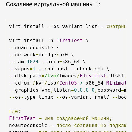
Создание виртуальной машины 1:
virt
-
install 
--
os
-
variant list 
-
смотрим
virt
-
install 
-
n 
FirstTest
--
--
network
=
bridge
:
--
ram 
1024
--
arch
=
--
vcpus
=
1
--
cpu host 
--
check
-
--
disk path
=
/kvm/
images
/
FirstTest
-
disk1
.
i
--
cdrom 
/
kvm
/
iso
/
CentOS
-
7
-
x86_64
-
Minimal
-
--
graphics vnc
,
listen
=
0.0
.
0.0
,
password
=
--
os
-
type linux 
--
os
-
variant
=
rhel7 
--
boot
где:
FirstTest
—
имя
создаваемой
машины;
noautoconsole 
—
после
создания
не
подключ