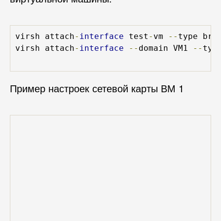
virsh attach
-
interface
 test
-
vm 
--
type bri
virsh attach
-
interface
--
domain VM1 
--
typ
Пример настроек сетевой карты ВМ 1