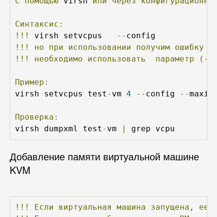
С
помощью
 virsh 
или
через
конфигурационны
Синтаксис:
!!!
 virsh setvcpus 
--
!!!
но
при
использовании
получим
ошибку
(
!!!
необходимо
использовать
параметр
(--
Пример:
virsh setvcpus test
-
vm 
4
--
config 
--
maximu
Проверка:
virsh dumpxml test
-
vm 
|
 grep vcpu
Добавление памяти виртуальной машине
KVM
!!!
Если
виртуальная
машина
запущена,
ее