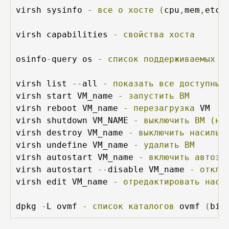
virsh sysinfo 
-
все
о
хосте
(
cpu
,
mem
,
etc
.
virsh capabilities 
-
свойства
хоста
osinfo
-
query os 
-
список
поддерживаемых
о
virsh list 
--
all 
-
показать
все
доступные
virsh start VM_name 
-
запустить
ВМ
virsh reboot VM_name 
-
перезагрузка
 VM

virsh shutdown VM_NAME 
-
выключить
ВМ
(на
virsh destroy VM_name 
-
выключить
насильн
virsh undefine VM_name 
-
удалить
ВМ
virsh autostart VM_name 
-
включить
автоза
virsh autostart 
--
disable VM_name 
-
отклю
virsh edit VM_name 
-
отредактировать
наст
dpkg 
-
L ovmf 
-
список
каталогов
 ovmf 
(
bio