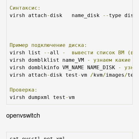
Синтаксис:
virsh attach
-
disk 
 name_disk 
--
type disk
Пример
подключение
диска:
virsh list 
--
all 
-
вывести
список
ВМ
(вк
virsh domblklist name_VM 
-
узнаем
какие
д
virsh domblkinfo VM_NAME NAME_DISK 
-
узна
virsh attach
-
disk test
-
vm 
/
kvm
/
images
/
tes
Проверка:
virsh dumpxml test
-
vm
openvswitch
cat ovsctl
-
net
.