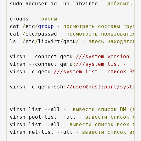
sudo adduser id 
-
un libvirtd 
-
добавить
с
groups 
-
группы
cat 
/
etc
/
group
-
посмотреть
составы
групп
cat 
/
etc
/
passwd 
-
посмотреть
пользователе
ls  
/
etc
/
libvirt
/
qemu
/
-
здесь
находятся
virsh 
--
connect qemu
:
///system version - 
virsh 
--
connect qemu
:
///system list - 
virsh 
-
c qemu
:
///system list - список ВМ
virsh 
-
c qemu
+
ssh
:
//user@host:port/system
virsh list 
--
all 
-
вывести
список
ВМ
(вк
virsh pool
-
list 
--
all 
-
вывести
список
хр
virsh list 
--
all 
-
вывести
список
всех
ви
virsh net
-
list 
--
all 
-
вывести
список
все