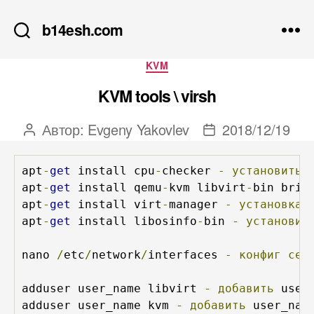
b14esh.com
Рубрики
KVM
KVM tools \ virsh
Автор:
Evgeny Yakovlev
2018/12/19
Автор
Дата
записи
записи
apt
-
get
 install cpu
-
checker 
-
установить
apt
-
get
 install qemu
-
kvm libvirt
-
bin brid
apt
-
get
 install virt
-
manager 
-
установка
 
apt
-
get
 install libosinfo
-
bin 
-
установит
nano 
/
etc
/
network
/
interfaces 
-
конфиг
сет
adduser user_name libvirt 
-
добавить
 user
adduser user_name kvm 
-
добавить
 user_nam