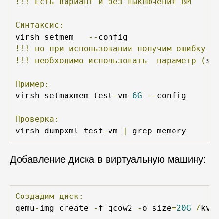
!!!
Есть
вариант
и
без
выключения
ВМ
Синтаксис:
virsh setmem 
--
!!!
но
при
использовании
получим
ошибку
(
!!!
необходимо
использовать
параметр
(
se
Пример:
virsh setmaxmem test
-
vm 
6G
--
config

Проверка:
virsh dumpxml test
-
vm 
|
 grep memory
Добавление диска в виртуальную машину:
Создадим
диск:
qemu
-
img create 
-
f qcow2 
-
o size
=
20G
/
kvm