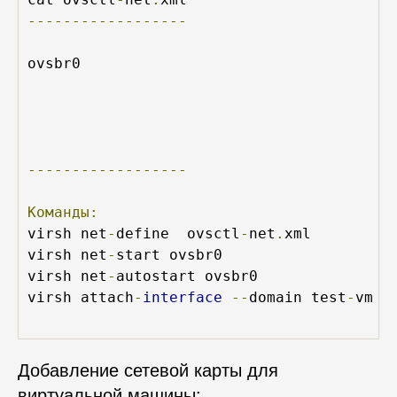
------------------
ovsbr0
------------------
Команды:
virsh net
-
define  ovsctl
-
net
.
xml

virsh net
-
start ovsbr0

virsh net
-
autostart ovsbr0

virsh attach
-
interface
--
domain test
-
vm 
-
Добавление сетевой карты для
виртуальной машины: