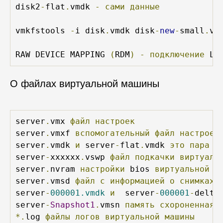
disk2
-
flat
.
vmdk 
-
сами
данные
vmkfstools 
-
i disk
.
vmdk disk
-
new
-
small
.
vm
RAW DEVICE MAPPING 
(
RDM
)
-
подключение
 LU
О файлах виртуальной машины
server
.
vmx 
файл
настроек
server
.
vmxf 
вспомогательный
файл
настроек
server
.
vmdk 
и
 server
-
flat
.
vmdk 
это
пара
ф
server
-
xxxxxx
.
vswp 
файл
подкачки
виртуаль
server
.
nvram 
настройки
 bios 
виртуальной
м
server
.
vmsd 
файл
с
информацией
о
снимках
server
-
000001.vmdk
и
  server
-
000001
-
delta
server
-
Snapshot1
.
vmsn 
память
схороненная
*.
log 
файлы
логов
виртуальной
машины