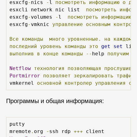
esxcfg
-
nics 
-
l 
посмотреть
информацию
о
до
esxcli network nic list  
посмотреть
инфор
esxcfg
-
volumes 
-
l  
посмотреть
информацию
esxcfg
-
vmknic 
управление
основным
контрол
Все
команды
много
уровненные.
на
каждом
последний
уровень
команды
это
get
set
 lis
выполнив
в
конце
команды
--
help 
получим
п
Netflow
технология
позволяющая
прослушива
Portmirror
позволяет
зеркалировать
трафик
vmkernel 
основной
контролер
управления
сл
Программы и общая информация:
putty

mremote
.
org 
-
ssh rdp 
+++