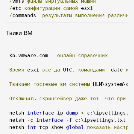
/
vmfs 
файлы
виртуальных
машин
/
etc 
конфигурации
самой
/
commands  
результаты
выполнения
различны
Твики ВМ
kb
.
vmware
.
com 
-
онлайн
справочник
Время
 esxi 
всегда
 UTC
.
командами
  date 
и
 
Твикаем
гостевые
вм
системы
 HLM\system\cu
Отключить
скринсейвер
даже
тот
что
при
б
netsh 
interface
 ip 
dump
>
 c
:
\ipsettings
.
t
netsh 
-
c 
interface
-
f c
:
\ipsettings
.
txt  
netsh 
int
 tcp show 
global
показать
настро