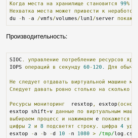
Когда
места
на
хранилище
становится
99
%
т
Нехватка
места
может
привести
к
неработос
du 
-
h 
-
a 
/
vmfs
/
volumes
/
lun1
/
server 
покаже
Производительность:
SIOC
.
управление
потребление
ресурсов
хра
IOPS 
операций
в
секунду
60
-
120.
Для
обычн
Не
следует
отдавать
виртуальной
машине
мн
Следует
давать
ровно
столько
на
сколько
э
Ресурсы
мониторинг
  resxtop
,
 esxtop
(основ
esxtop shift
+
v 
данные
по
виртуальным
маши
выбираем
процесс
и
нажимаем
 e 
покажется
п
цифры
2
и
8
подсветят
строку.
цифра
4
уда
esxtop 
-
a 
-
b 
-
d 
10
-
n 
1080
>
/tmp/
log
.
csv