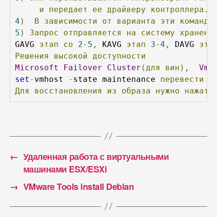
и
передает
ее
драйверу
контроллера.
4
)
В
зависимости
от
варианта
эти
команды
5
)
Запрос
отправляется
на
систему
хранени
GAVG 
этап
со
2
-
5
,
 KAVG 
этап
3
-
4
,
 DAVG 
эта
Решения
высокой
доступности
Microsoft
Failover
Cluster
(для
вин),
Vmw
set
-
vmhost 
-
state maintenance 
перевести
х
Для
восстановления
из
образа
нужно
нажать
←
Удаленная работа с виртуальными
машинами ESX/ESXi
→
VMware Tools install Debian