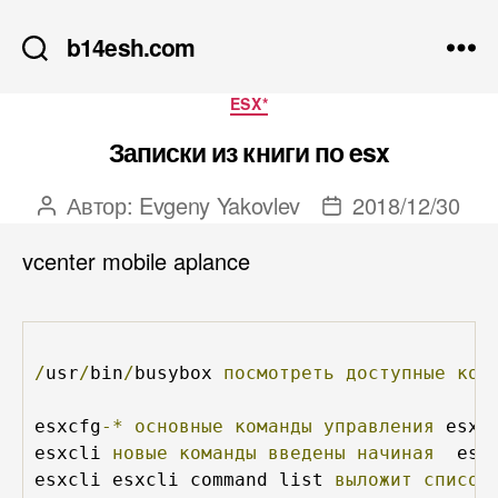
b14esh.com
Рубрики
ESX*
Записки из книги по esx
Автор:
Evgeny Yakovlev
2018/12/30
Автор
Дата
записи
записи
vcenter mobile aplance
/
usr
/
bin
/
busybox 
посмотреть
доступные
ком
esxcfg
-*
основные
команды
управления
 esxi

esxcli 
новые
команды
введены
начиная
  esx
esxcli esxcli command list 
выложит
список