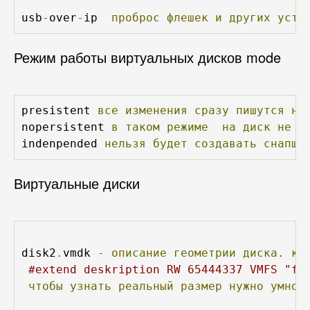
usb
-
over
-
ip  
проброс
флешек
и
других
устр
Режим работы виртуальных дисков mode
presistent 
все
изменения
сразу
пишутся
на
nopersistent 
в
таком
режиме
на
диск
не
б
indenpended 
нельзя
будет
создавать
снапшо
Виртуальные диски
disk2
.
vmdk 
-
описание
геометрии
диска.
ко
#extend deskription RW 65444337 VMFS "fo
чтобы
узнать
реальный
размер
нужно
умнож