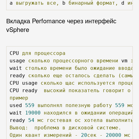
a 
выгружать
все,
 b 
бинарный
формат,
 d 
инт
Вкладка Perfomance через интерфейс
vSphere
CPU 
для
процессора
usage 
сколько
процессорного
времени
 vm 
за
wait 
столько
времени
было
ожидание
ввода/
ready 
сколько
еще
осталось
сделать
(самый
CPU usage 
сколько
щас
используется
процес
CPU ready  
высокий
показатель
говорит
о
т
пример
used 
559
выполнял
полезную
работу
559
мс
wait 
19000
находился
в
ожидании
операций
ready 
54
мс
гостевая
ос
хотела
выполнить
Вывод:
проблема
в
дисковой
системе.
Один
квант
измерений
-
20
сек
-
20000
мс
(