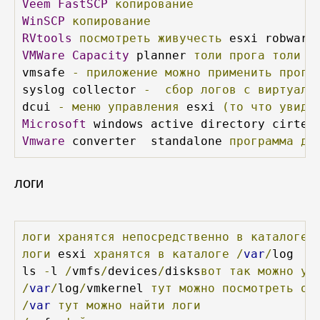
Veem
FastSCP
копирование
WinSCP
копирование
RVtools
посмотреть
живучесть
 esxi robware
VMWare
Capacity
 planner 
толи
прога
толи
у
vmsafe 
-
приложение
можно
применить
прогр
syslog collector 
-
сбор
логов
с
виртуаль
dcui 
-
меню
управления
 esxi 
(то
что
увиди
Microsoft
 windows active directory cirtef
Vmware
 converter  standalone 
программа
дл
логи
логи
хранятся
непосредственно
в
каталоге
логи
 esxi 
хранятся
в
каталоге
/
var
/
log

ls 
-
l 
/
vmfs
/
devices
/
disks
вот
так
можно
ув
/
var
/
log
/
vmkernel 
тут
можно
посмотреть
ош
/
var
тут
можно
найти
логи