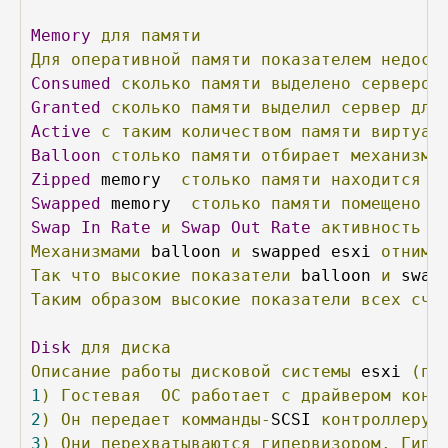
Memory
для
памяти
Для
оперативной
памяти
показателем
недост
Consumed
сколько
памяти
выделено
сервером
Granted
сколько
памяти
выделил
сервер
для
Active
с
таким
количеством
памяти
виртуал
Balloon
столько
памяти
отбирает
механизм
Zipped
 memory  
столько
памяти
находится
в
Swapped
 memory  
столько
памяти
помещено
в
Swap
In
Rate
и
Swap
Out
Rate
активность
и
Механизмами
 balloon 
и
 swapped esxi 
отнима
Так
что
высокие
показатели
 balloon 
и
 swap
Таким
образом
высокие
показатели
всех
сче
Disk
для
диска
Описание
работы
дисковой
системы
 esxi 
(по
1
)
Гостевая
ОС
работает
с
драйвером
конт
2
)
Он
передает
комманды-
SCSI 
контроллеру,
3
)
Они
перехватываются
гипервизором.
Гипе