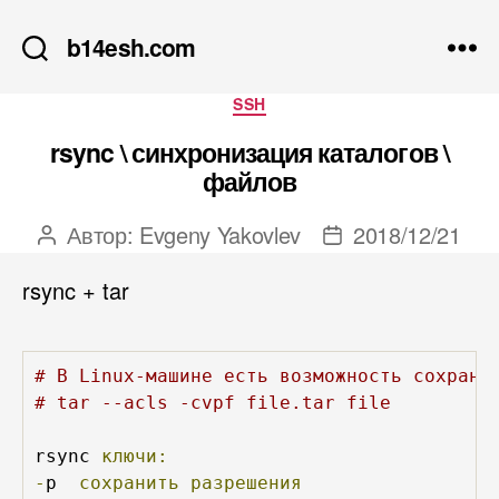
b14esh.com
Рубрики
SSH
rsync \ синхронизация каталогов \
файлов
Автор:
Evgeny Yakovlev
2018/12/21
Автор
Дата
записи
записи
rsync + tar
# В Linux-машине есть возможность сохрани
# tar --acls -cvpf file.tar file
rsync 
ключи:
-
p  
сохранить
разрешения