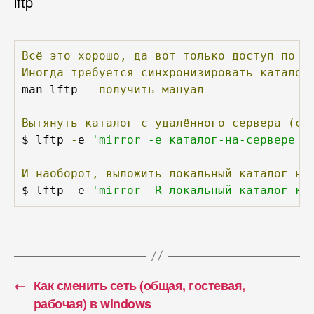
lftp
Всё
это
хорошо,
да
вот
только
доступ
по
 S
Иногда
требуется
синхронизировать
каталог
man lftp 
-
получить
мануал
Вытянуть
каталог
с
удалённого
сервера
(си
$ lftp 
-
e 
'mirror -e каталог-на-сервере л
И
наоборот,
выложить
локальный
каталог
на
$ lftp 
-
e 
'mirror -R локальный-каталог ка
←
Как сменить сеть (общая, гостевая,
рабочая) в windows