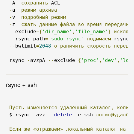
-
A  
сохранить
-
a  
режим
архива
-
v  
подробный
режим
-
z  
сжать
данные
файла
во
время
передачи
--
exclude
={
'dir_name'
,
'file_name'
}
исключ
--
rsync
-
path
=
"sudo rsync"
подымаем
 rsync 
--
bwlimit
=
2048
ограничить
скорость
переда
rsync 
-
avzpA 
--
exclude
={
'proc'
,
'dev'
,
'los
rsync + ssh
Пусть
изменяется
удалённый
каталог,
копир
$ rsync 
-
avz 
--
delete
-
e ssh 
логин@удалён
Если
же
«отражаем»
локальный
каталог
на
у