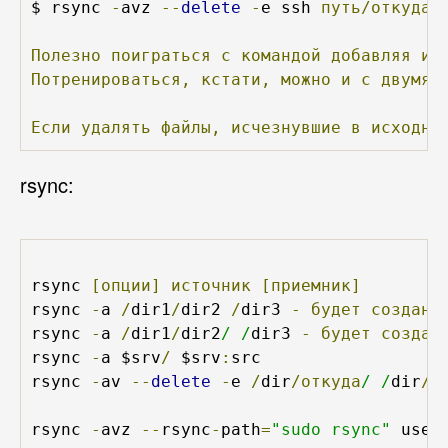
$ rsync 
-
avz 
--
delete
-
e ssh 
путь/откуда/
Полезно
поиграться
с
командой
добавляя
и
Потренироваться,
кстати,
можно
и
с
двумя
Если
удалять
файлы,
исчезнувшие
в
исходно
rsync:
rsync 
[опции]
источник
[приемник]
rsync 
-
a 
/
dir1
/
dir2 
/
dir3 
-
будет
создана
rsync 
-
a 
/
dir1
/
dir2
/ /
dir3 
-
будет
создан
rsync 
-
a $srv
/
 $srv
:
src

rsync 
-
av 
--
delete
-
e 
/
dir
/откуда
/ /
dir
/к
rsync 
-
avz 
--
rsync
-
path
=
"sudo rsync"
 user