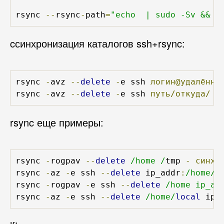
rsync 
--
rsync
-
path
=
"echo 
 | sudo -Sv && s
cсинхронизация каталогов ssh+rsync:
rsync 
-
avz 
--
delete
-
e ssh 
логин@удалённы
rsync 
-
avz 
--
delete
-
e ssh 
путь/откуда/
л
rsync еще примеры:
rsync 
-
rogpav 
--
delete
/home /
tmp 
-
синхр
rsync 
-
az 
-
e ssh 
--
delete
 ip_addr
:
/home/
p
rsync 
-
rogpav 
-
e ssh 
--
delete
/home ip_ad
rsync 
-
az 
-
e ssh 
--
delete
/home/
local
 ip_