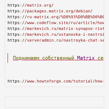
https
:
//matrix.org/
https
:
//packages.matrix.org/debian/
https
:
//ru-matrix.org/%D0%93%D0%BB%D0%B0%
https
:
//www.codeflow.site/ru/article/how-
https
:
//markevich.ru/matrix-synapse-riot-
https
:
//markevich.ru/ustanovka-i-nastroik
https
:
//serveradmin.ru/nastroyka-chat-ser
Поднимаем
собственный
Matrix
сер
https
:
//www.howtoforge.com/tutorial/how-t