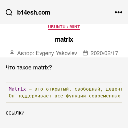
b14esh.com
Рубрики
UBUNTU \ MINT
matrix
Автор:
Evgeny Yakovlev
2020/02/17
Автор
Дата
записи
записи
Что такое matrix?
Matrix
—
это
открытый,
свободный,
децентр
Он
поддерживает
все
функции
современных
м
ссылки