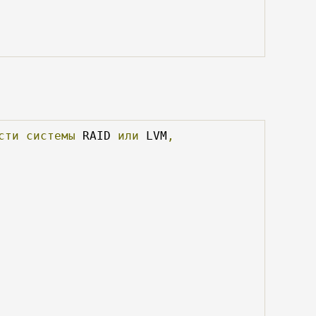
сти
системы
 RAID 
или
 LVM
,