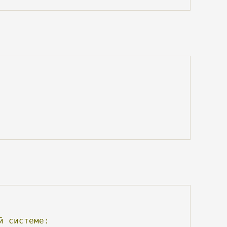
й
системе: