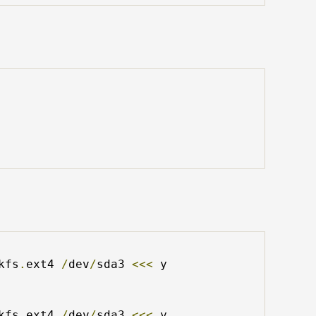
kfs
.
ext4 
/
dev
/
sda3 
<<<
 y

kfs
.
ext4 
/
dev
/
sda3 
<<<
 y
