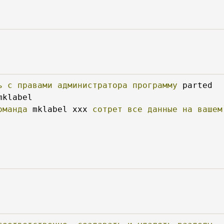
ь
с
правами
администратора
программу
оманда
 mklabel xxx 
сотрет
все
данные
на
вашем