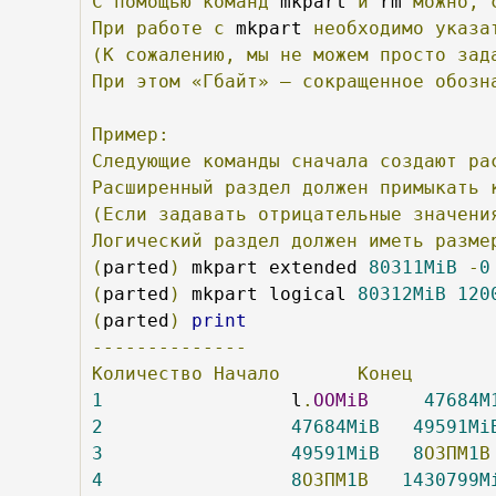
С
помощью
команд
 mkpart 
и
 rm 
можно,
При
работе
с
 mkpart 
необходимо
указа
(К
сожалению,
мы
не
можем
просто
зад
При
этом
«Гбайт»
—
сокращенное
обозн
Пример:
Следующие
команды
сначала
создают
ра
Расширенный
раздел
должен
примыкать
(Если
задавать
отрицательные
значени
Логический
раздел
должен
иметь
разме
(
parted
)
 mkpart extended 
80311MiB
-
0
(
parted
)
 mkpart logical 
80312MiB
120
(
parted
)
print
--------------
Количество
Начало
Конец
1
                 l
.
OOMiB
47684M
2
47684MiB
49591Mi
3
49591MiB
8
ОЗПМ
1
В
4
8
ОЗПМ
1
В
1430799M