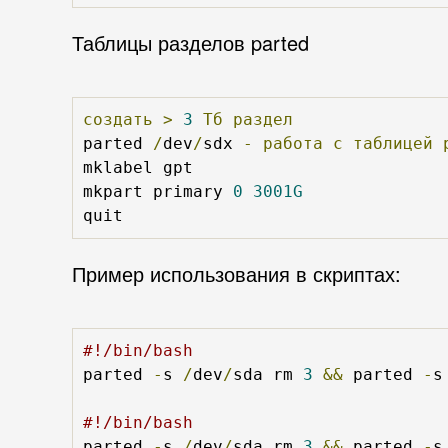
Таблицы разделов parted
создать
>
3
Тб
раздел
parted 
/
dev
/
sdx 
-
работа
с
таблицей
mklabel gpt

mkpart primary 
0
3001G
quit
Пример использования в скриптах:
#!/bin/bash
parted 
-
s 
/
dev
/
sda rm 
3
&&
 parted 
-
s
#!/bin/bash
parted 
-
s 
/
dev
/
sda rm 
3
&&
 parted 
-
s