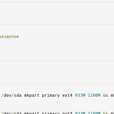
разделов
 
/
dev
/
sda mkpart primary ext4 
933M
1100M
&&
 m
 
/
dev
/
sda mkpart primary ext4 
933M
1100M
&&
 m