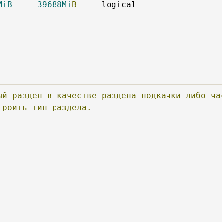
MiB
39688Mi
В
ый
раздел
в
качестве
раздела
подкачки
либо
ча
троить
тип
раздела.