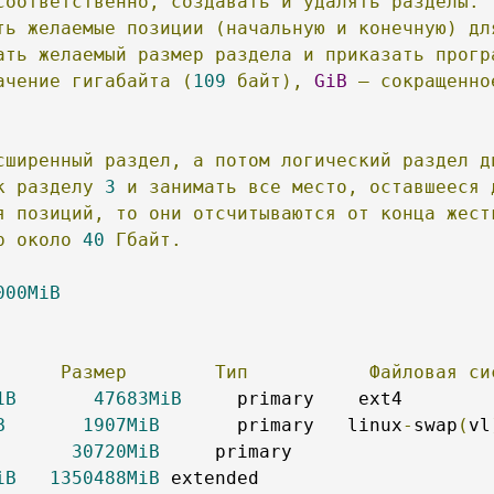
соответственно,
создавать
и
удалять
разделы.
ть
желаемые
позиции
(начальную
и
конечную)
дл
ать
желаемый
размер
раздела
и
приказать
прогр
ачение
гигабайта
(
109
байт),
GiB
—
сокращенно
сширенный
раздел,
а
потом
логический
раздел
д
к
разделу
3
и
занимать
все
место,
оставшееся
я
позиций,
то
они
отсчитываются
от
конца
жест
р
около
40
Гбайт.
000MiB
Размер
Тип
Файловая
си
1B
47683MiB
B
1907MiB
       primary   linux
-
swap
(
vl
30720MiB
iB
1350488MiB
 extended                     