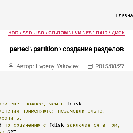
Главна
Рубрики
HDD \ SSD \ ISO \ CD-ROM \ LVM \ FS \ RAID \ ДИСК
parted \ partition \ создание разделов
Автор:
Evgeny Yakovlev
2015/08/27
Автор
Дата
записи
записи
мой
еще
сложнее,
чем
с
 fdisk
.
менения
применяются
незамедлительно,
хранить.
d 
по
сравнению
с
 fdisk 
заключается
в
том,
ми
 GPT
.