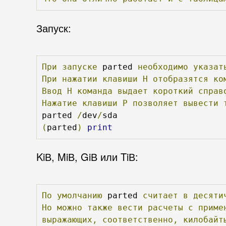
Запуск:
При
запуске
 parted 
необходимо
указат
При
нажатии
клавиши
Н
отобразятся
ко
Ввод
Н
команда
выдает
короткий
справ
Нажатие
клавиши
Р
позволяет
вывести
parted 
/
dev
/
(
parted
)
print
KiВ, MiВ, GiВ или TiВ:
По
умолчанию
 parted 
считает
в
десяти
Но
можно
также
вести
расчеты
с
приме
выражающих,
соответственно,
килобайт