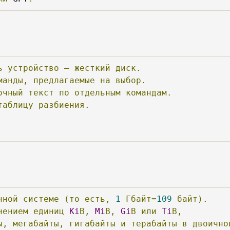
ь
устройство
—
жесткий
диск.
манды,
предлагаемые
на
выбор.
очный
текст
по
отдельным
командам.
таблицу
разбиения.
чной
системе
(то
есть,
1
Гбайт=
109
байт).
нением
единиц
Ki
В,
Mi
В,
Gi
В
или
Ti
В,
ы,
мегабайты,
гигабайты
и
терабайты
в
двоично