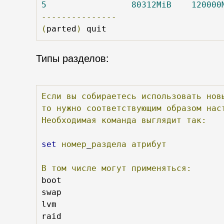
5
80312MiB
120000
---------------
(
parted
)
Типы разделов:
Если
вы
собираетесь
использовать
нов
то
нужно
соответствующим
образом
нас
Необходимая
команда
выглядит
так:
set
номер
_
раздела
атрибут
В
том
числе
могут
применяться:
boot 

swap 

lvm 
