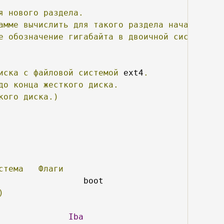
я
нового
раздела.
амме
вычислить
для
такого
раздела
начальную
и
е
обозначение
гигабайта
в
двоичной
системе
(
2
иска
с
файловой
системой
 ext4
.
до
конца
жесткого
диска.
кого
диска.)
стема
Флаги
)
              
Iba