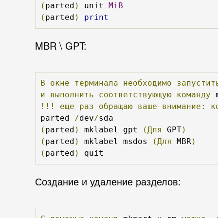
(
parted
)
 unit 
MiB
(
parted
)
print
MBR \ GPT:
В
окне
терминала
необходимо
запустит
и
выполнить
соответствующую
команду
!!!
еще
раз
обращаю
ваше
внимание:
к
parted 
/
dev
/
(
parted
)
 mklabel gpt 
(Для
 GPT
)
(
parted
)
 mklabel msdos 
(Для
 MBR
)
(
parted
)
 quit
Создание и удаление разделов: