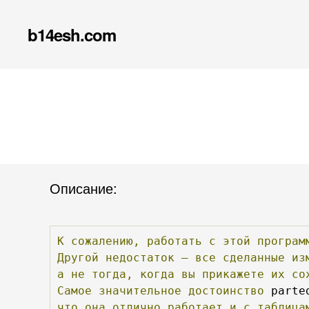
b14esh.com
Описание:
К
сожалению,
работать
с
этой
програм
Другой
недостаток
—
все
сделанные
из
а
не
тогда,
когда
вы
прикажете
их
со
Самое
значительное
достоинство
 parte
что
она
отлично
работает
и
с
таблица