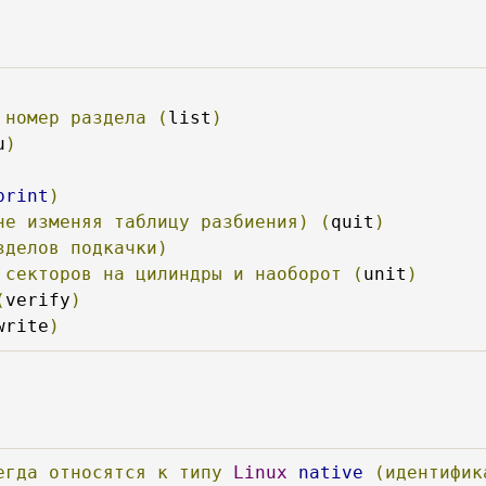
номер
раздела
(
list
)
u
)
print
)
не
изменяя
таблицу
разбиения)
(
quit
)
зделов
подкачки)
секторов
на
цилиндры
и
наоборот
(
unit
)
(
verify
)
write
)
егда
относятся
к
типу
Linux
native
(идентифик