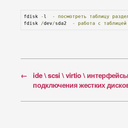
fdisk 
-
l  
-
посмотреть
таблицу
разде
fdisk 
/
dev
/
sda2  
-
работа
с
таблицей
←
ide \ scsi \ virtio \ интерфейс
подключения жестких диско