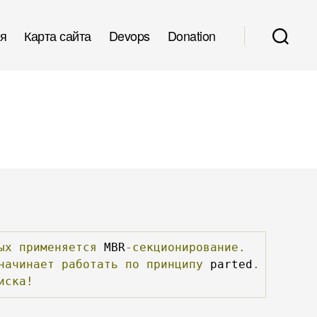
я
Карта сайта
Devops
Donation
ых
применяется
 MBR
-секционирование.
начинает
работать
по
принципу
 parted
.
иска!