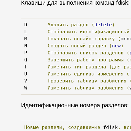
Клавиши для выполнения команд fdisk:
D	
Удалить
раздел
(
delete
)
L	
Отобразить
идентификационный
M	
Показать
онлайн-справку
(
men
N	
Создать
новый
раздел
(
new
)
P	
Отобразить
список
разделов
(
Q	
Завершить
работу
программы
(
T	
Изменить
тип
раздела
(для
ра
U	
Изменить
единицы
измерения
с
V	
Проверить
таблицу
разбиения
W	
Изменить
таблицу
разбиения
(
Идентификационные номера разделов:
Новые
разделы,
создаваемые
 fdisk
,
вс