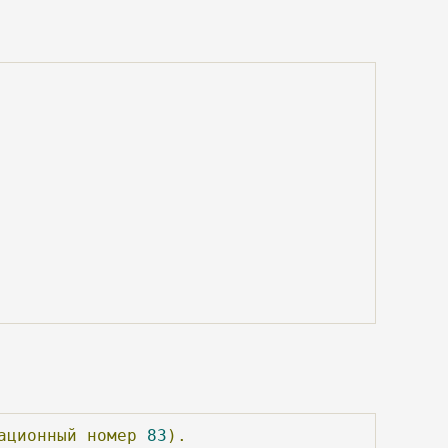
ационный
номер
83
).