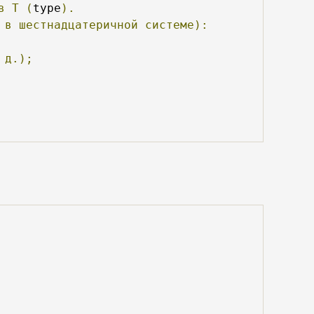
в
Т
(
type
).
в
шестнадцатеричной
системе):
д.);