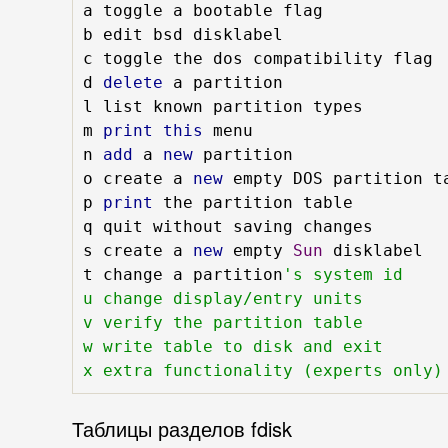
a toggle a bootable flag

b edit bsd disklabel

c toggle the dos compatibility flag

d 
delete
 a partition

l list known partition types

m 
print
this
 menu

n 
add
 a 
new
 partition

o create a 
new
 empty DOS partition ta
p 
print
 the partition table

q quit without saving changes

s create a 
new
 empty 
Sun
 disklabel

t change a partition
's system id

u change display/entry units

v verify the partition table

w write table to disk and exit

x extra functionality (experts only)
Таблицы разделов fdisk