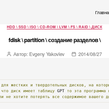
Главна
Рубрики
HDD \ SSD \ ISO \ CD-ROM \ LVM \ FS \ RAID \ ДИСК
fdisk \ partition \ создание разделов \
Автор:
Evgeny Yakovlev
2014/08/27
Автор
Дата
записи
записи
для
жестких
и
твердотельных
дисков,
на
котор
что
диск
имеет
таблицу
 GPT 
то
эта
программа
ли
не
хотите
потерять
все
содержимое
вашего
д