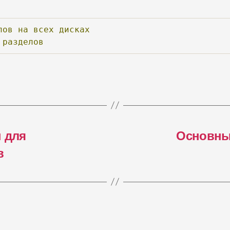
лов
на
всех
дисках
разделов
ы для
Основны
в