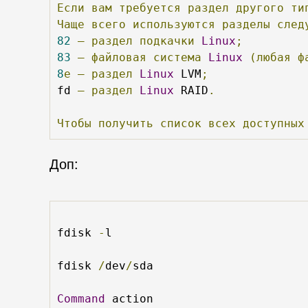
Если
вам
требуется
раздел
другого
ти
Чаще
всего
используются
разделы
след
82
—
раздел
подкачки
Linux
;
83
—
файловая
система
Linux
(любая
ф
8
е
—
раздел
Linux
 LVM
;
fd 
—
раздел
Linux
 RAID
.
Чтобы
получить
список
всех
доступных
Доп:
fdisk 
-
l

fdisk 
/
dev
/
sda

Command
 action
