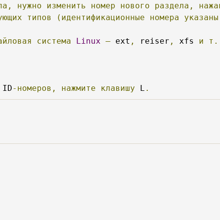
па,
нужно
изменить
номер
нового
раздела,
нажа
ующих
типов
(идентификационные
номера
указаны
айловая
система
Linux
—
 ext
,
 reiser
,
 xfs 
и
т.
 ID
-номеров,
нажмите
клавишу
 L
.