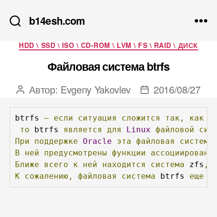
b14esh.com
Рубрики
HDD \ SSD \ ISO \ CD-ROM \ LVM \ FS \ RAID \ ДИСК
Файловая система btrfs
Автор:
Evgeny Yakovlev
2016/08/27
Автор
Дата
записи
записи
btrfs 
—
если
ситуация
сложится
так,
как
п
то
 btrfs 
является
для
Linux
файловой
сис
При
поддержке
Oracle
эта
файловая
система
В
ней
предусмотрены
функции
ассоциировани
Ближе
всего
к
ней
находится
система
 zfs
,
К
сожалению,
файловая
система
 btrfs 
еще
н