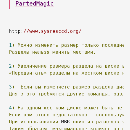
PartedMagic
http
:
//www.sysresccd.org/
1
)
Можно
изменить
размер
только
последнег
Разделы
нельзя
менять
местами.
2
)
Увеличение
размера
раздела
на
диске
во
«Передвигать»
разделы
на
жестком
диске
не
3
)
Если
вы
изменяете
размер
раздела
диск
Для
этого
требуются
другие
команды,
разли
4
)
На
одном
жестком
диске
может
быть
не
б
Если
вам
этого
недостаточно
—
воспользуйт
При
использовании
 MBR 
один
из
разделов
яв
Таким
образом,
максимальное
количество
ра