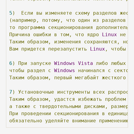
5
)
Если
вы
изменяете
схему
разделов
жест
(например,
потому,
что
один
из
разделов
э
то
программа
секционирования
дополнительн
Причина
ошибки
в
том,
что
ядро
Linux
не
м
Таким
образом,
изменения
сохраняются,
но
Вам
придется
перезапустить
Linux
,
чтобы
р
6
)
При
запуске
Windows
Vista
либо
любых
д
чтобы
раздел
с
Windows
начинался
с
сектор
Таким
образом,
первый
мегабайт
жесткого
д
7
)
Установочные
инструменты
всех
распрост
Таким
образом,
удастся
избежать
проблем
п
а
также
с
твердотельными
дисками,
размер
При
проведении
секционирования
в
единицах
обязательно
уделяйте
внимание
применению