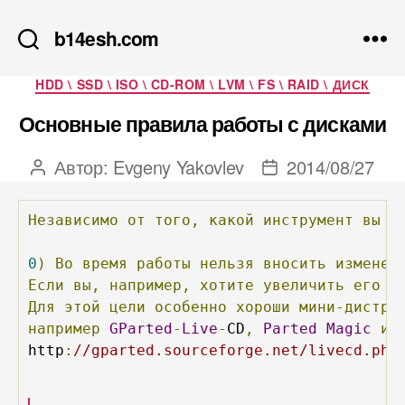
b14esh.com
Рубрики
HDD \ SSD \ ISO \ CD-ROM \ LVM \ FS \ RAID \ ДИСК
Основные правила работы с дисками
Автор:
Evgeny Yakovlev
2014/08/27
Автор
Дата
записи
записи
Независимо
от
того,
какой
инструмент
вы
п
0
)
Во
время
работы
нельзя
вносить
изменен
Если
вы,
например,
хотите
увеличить
его
р
Для
этой
цели
особенно
хороши
мини-дистри
например
GParted
-
Live
-
CD
,
Parted
Magic
и
http
:
//gparted.sourceforge.net/livecd.php