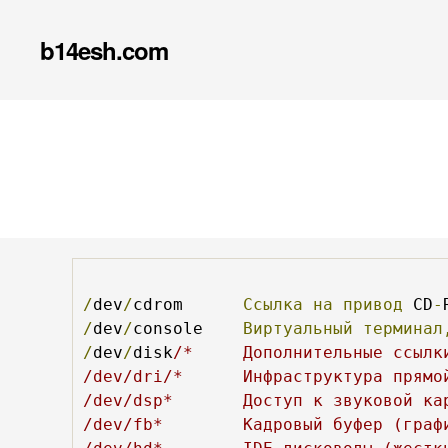
b14esh.com
/
dev
/
cdrom	
Ссылка
на
привод
 CD
-
/
dev
/
console	
Виртуальный
терминал
/
dev
/
disk
/*	Дополнительные ссылки на устройства жестких дисков и сегментов

/dev/dri/*	Инфраструктура прямой визуализации (ЗР-графика с X)

/dev/dsp*	Доступ к звуковой карте (устройству цифрового сэмплирования)

/dev/fb*	Кадровый буфер (графическая карта)
