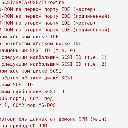
шим SCSI ID

щим наибольшим SCSI ID

OS портО, СОМ1 под
