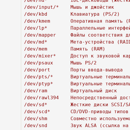
/dev/hd*	IDE-дисководы (жесткие диски, CD- и DVD-приводы)

/dev/input/*	Мышь и джойстик

/dev/kbd	Клавиатура (PS/2)

/dev/kmem	Оперативная память (RAM) с магнитным сердечником (для отладчика)

/dev/lp*	Параллельные интерфейсы для принтера и т. д.

/dev/mapper	Файлы соответствия для программы управления логическими томами (LVM), пути к контейнерам и т. д.

/dev/md*	Мета-устройства (RAID и т. д.)

/dev/mem	Память (RAM)

/dev/mixer*	Доступ к звуковой карте

/dev/psaux	Мышь PS/2

/dev/port	Порты ввода-вывода

/dev/pts/*	Виртуальные терминалы стандарта UNIX 98

/dev/ptyp*	Виртуальные терминалы для X (типа «ведущий»)

/dev/ram	Виртуальный диск

/dev/rawl394	Непосредственный доступ к Firewire-устройствам

/dev/sd*	Жесткие диски SCSI/SATA/USB/Firewire

/dev/scd*	CD/DVD-приводы типов SCSI/SATA/USB/Firewire

/dev/shm	Совместно используемая память POSIX

/dev/snd	Звук ALSA (ссылка на /proc/asound/dev)
