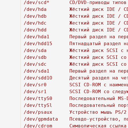
/dev/scd*	CD/DVD-приводы типов SCSI/SATA/USB/Firewire

/dev/hda	Жёсткий диск IDE / CD-ROM па первом порту IDE (мастер)

/dev/hdb	Жёсткий диск IDE / CD-ROM на первом порту IDE (подчинённый)

/dev/hdc	Жесткий диск IDE / CD-ROM па втором порту IDE (мастер)

/dev/hdd	Жёсткий диск IDE / CD-ROM на втором порту IDE (подчинённый)

/dev/hda1	Первый раздел на первом жёстком диске IDE

/dev/hdd15	Пятнадцатый раздел на четвёртом жёстком диске IDE

/dev/sda	Жёсткий диск SCSI с наименьшим SCSI ID (т.е. 0)

/dev/sdb	Жесткий диск SCSI со следующим наибольшим SCSI ID (т.е. 1)

/dev/sdc	Жёсткий диск SCSI со следующим наибольшим SCSI ID (т.е. 2)

/dev/sda1	Первый раздел на первом жёстком диске SCSI

/dev/sdd1O	Десятый раздел на четвёртом жёстком диске SCSI

/dev/sr0        SCSI CD-ROM с наимень
/dev/sr1        SCSI CD-ROM со следую
/dev/ttyS0      Последовательный MS-D
/dev/ttySl	Последовательный порт 1, COM2 под MS-DOS

/dev/psaux	Устройство мышь PS/2

/dev/gpmdata	Псевдо-устройство, повторитель данных от демона GPM (мыши)

/dev/cdrom	Символическая ссылка на привод CD-ROM
