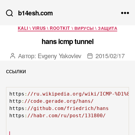
b14esh.com
Рубрики
KALI \ VIRUS \ ROOTKIT \ ВИРУСЫ \ ЗАЩИТА
hans icmp tunnel
Автор:
Evgeny Yakovlev
2015/02/17
Автор
Дата
записи
записи
ссылки
https
:
//ru.wikipedia.org/wiki/ICMP-%D1%82
http
:
//code.gerade.org/hans/
https
:
//github.com/friedrich/hans
https
:
//habr.com/ru/post/131800/