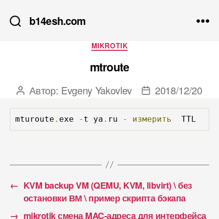
b14esh.com
Рубрики
MIKROTIK
mtroute
Автор:
Evgeny Yakovlev
2018/12/20
Автор
Дата
записи
записи
mturoute
.
exe 
-
t ya
.
ru 
-
измерить
  TTL
←
KVM backup VM (QEMU, KVM, libvirt) \ без
остановки ВМ \ пример скрипта бэкапа
→
mikrotik смена MAC-адреса для интерфейса