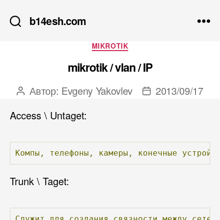
b14esh.com
Рубрики
MIKROTIK
mikrotik / vlan / IP
Автор:
Evgeny Yakovlev
2013/09/17
Автор
Дата
записи
записи
Access \ Untaget:
Компы,
телефоны,
камеры,
конечные
устройс
Trunk \ Taget:
Служит
для
создания
связности
между
сетев