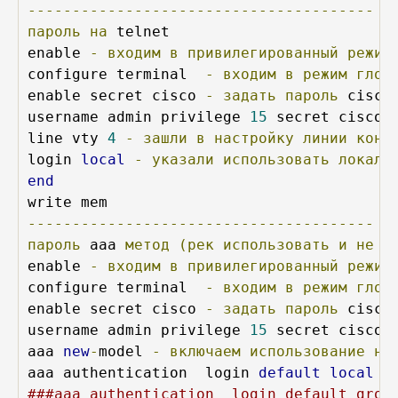
---------------------------------------
пароль
на
 telnet

enable 
-
входим
в
привилегированный
режим
configure terminal  
-
входим
в
режим
глоб
enable secret cisco 
-
задать
пароль
 cisco
username admin privilege 
15
 secret cisco 
line vty 
4
-
зашли
в
настройку
линии
конс
login 
local
-
указали
использовать
локаль
end
---------------------------------------
пароль
 aaa 
метод
(рек
использовать
и
не
т
enable 
-
входим
в
привилегированный
режим
configure terminal  
-
входим
в
режим
глоб
enable secret cisco 
-
задать
пароль
 cisco
username admin privilege 
15
 secret cisco 
aaa 
new
-
model 
-
включаем
использование
но
aaa authentication  login 
default
local
-
###aaa authentication  login default grou