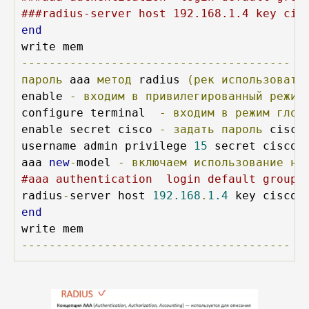
###radius-server host 192.168.1.4 key cis
end
---------------------------------------
пароль
 aaa 
метод
 radius 
(рек
использовать
enable 
-
входим
в
привилегированный
режим
configure terminal  
-
входим
в
режим
глоб
enable secret cisco 
-
задать
пароль
 cisco
username admin privilege 
15
 secret cisco 
aaa 
new
-
model 
-
включаем
использование
но
#aaa authentication  login default group 
radius
-
server host 
192.168
.
1.4
 key cisco 
end
---------------------------------------