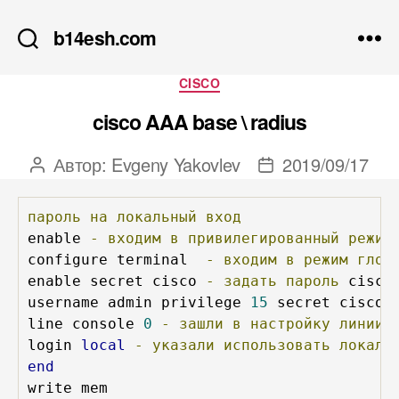
b14esh.com
Рубрики
CISCO
cisco AAA base \ radius
Автор:
Evgeny Yakovlev
2019/09/17
Автор
Дата
записи
записи
пароль
на
локальный
вход
enable 
-
входим
в
привилегированный
режим
configure terminal  
-
входим
в
режим
глоб
enable secret cisco 
-
задать
пароль
 cisco
username admin privilege 
15
 secret cisco 
line console 
0
-
зашли
в
настройку
линии
login 
local
-
указали
использовать
локаль
end