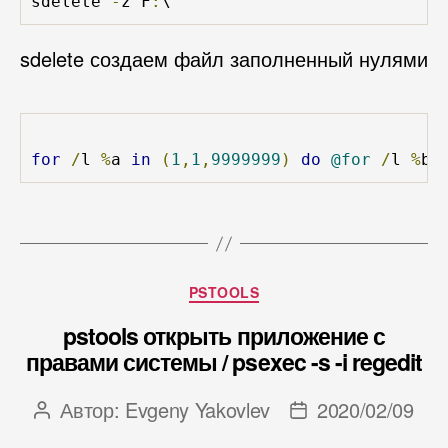
sdelete 
-
z F
:
\
sdelete создаем файл заполненный нулями
for
/
l 
%
a 
in
(
1
,
1
,
9999999
)
do
@for
/
l 
%
b 
Рубрики
PSTOOLS
pstools открыть приложение с
правами системы / psexec -s -i regedit
Автор:
Evgeny Yakovlev
2020/02/09
Автор
Дата
записи
записи