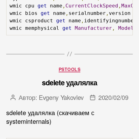
wmic cpu 
get
 name
,
CurrentClockSpeed
,
MaxCl
wmic bios 
get
 name
,
serialnumber
,
version 
-
wmic csproduct 
get
 name
,
identifyingnumber
wmic memphysical 
get
Manufacturer
,
Model
,
Рубрики
PSTOOLS
sdelete удалялка
Автор:
Evgeny Yakovlev
2020/02/09
Автор
Дата
записи
записи
sdelete удалялка (скачиваем с
systeminternals)