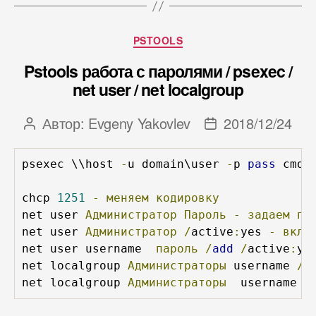
Рубрики
PSTOOLS
Pstools работа с паролями / psexec /
net user / net localgroup
Автор:
Evgeny Yakovlev
2018/12/24
Автор
Дата
записи
записи
psexec \\host 
-
u domain\user 
-
p 
pass
 cmd 
chcp 
1251
-
меняем
кодировку
net user 
Администратор
Пароль
-
задаем
па
net user 
Администратор
/
active
:
yes 
-
вклю
net user username  
пароль
/
add
/
active
:
ye
net localgroup 
Администраторы
 username 
/
a
net localgroup 
Администраторы
  username  