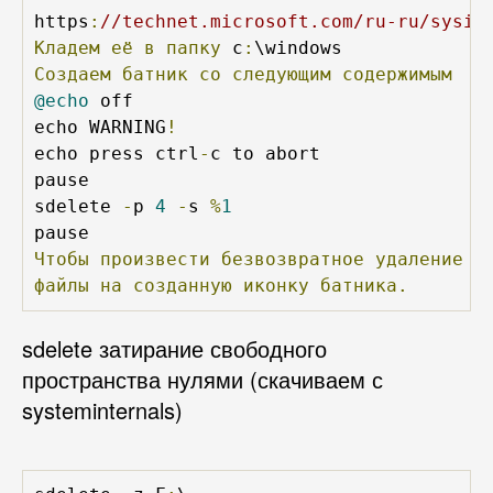
https
:
//technet.microsoft.com/ru-ru/sysin
Кладем
её
в
папку
 c
:
Создаем
батник
со
следующим
содержимым
@echo
 off

echo WARNING
!
echo press ctrl
-
c to abort

pause

sdelete 
-
p 
4
-
s 
%
1
Чтобы
произвести
безвозвратное
удаление
ф
файлы
на
созданную
иконку
батника.
sdelete затирание свободного
пространства нулями (скачиваем с
systeminternals)