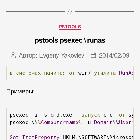
Рубрики
PSTOOLS
pstools psexec \ runas
Автор:
Evgeny Yakovlev
2014/02/09
Автор
Дата
записи
записи
в
системах
начиная
от
 win7 
утилита
RunAs
Примеры:
psexec 
-
i 
-
s cmd
.
exe 
-
запуск
 cmd  
от
 syst
psexec \\
%
Computername
%
-
u 
Domain
\%
Userna
Set
-
ItemProperty
 HKLM
:
\SOFTWARE\Microsoft