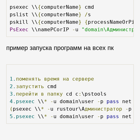
psexec \\
{
computerName
}
 cmd

pslist \\
{
computerName
}
/
s

pskill \\
{
computerName
}
{
processNameOrPid
PsExec
 \\namePCorIP 
-
u 
"domain\Администра
пример запуска программ на всех пк
1.
поменять
время
на
сервере
2.
запустить
3.
перейти
в
папку
 cd c
:
4.psexec
 \\
*
-
u domain\user 
-
p 
pass
 net s
(
psexec \\
*
-
u rustour\А
дминистратор
-
p 
p
5.psexec
 \\
*
-
u domain\user 
-
p 
pass
 net s