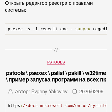
Открыть редактор реестра с правами
системы:
psexec 
-
s 
-
i regedit
.
exe 
-
запуск
 regedit
Рубрики
PSTOOLS
pstools \ psexex \ pslist \ pskill \ w32time
\ пример запуска программ на всех пк
Автор:
Evgeny Yakovlev
2020/02/09
Автор
Дата
записи
записи
https
:
//docs.microsoft.com/en-us/sysinter