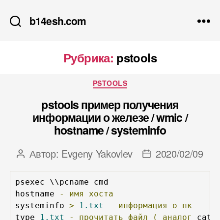
b14esh.com
Рубрика:
pstools
Рубрики
PSTOOLS
pstools пример получения
информации о железе / wmic /
hostname / systeminfo
Автор:
Evgeny Yakovlev
2020/02/09
Автор
Дата
записи
записи
psexec \\pcname cmd

hostname 
-
имя
хоста
systeminfo 
>
1.txt
-
информация
о
пк
type 
1.txt
-
прочитать
файл
(
аналог
 cat 