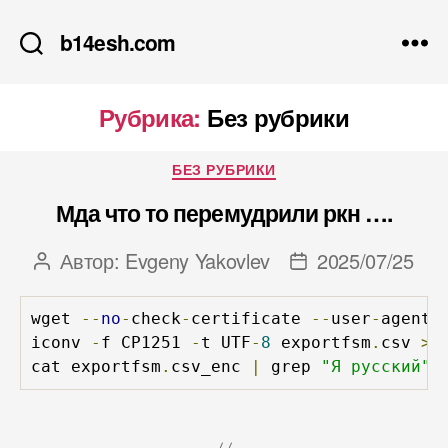
b14esh.com
Рубрика:
Без рубрики
Рубрики
БЕЗ РУБРИКИ
Мда что то перемудрили ркн ….
Автор:
Evgeny Yakovlev
2025/07/25
Автор
Дата
записи
записи
wget 
--
no
-
check
-
certificate 
--
user
-
agent
=
iconv 
-
f CP1251 
-
t UTF
-
8
 exportfsm
.
csv 
>
 
cat exportfsm
.
csv_enc 
|
 grep 
"Я русский"