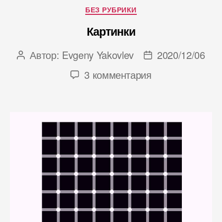
Рубрики
БЕЗ РУБРИКИ
Картинки
Автор:
Evgeny Yakovlev
2020/12/06
Автор
Дата
записи
записи
к
3 комментария
записи
Картинки