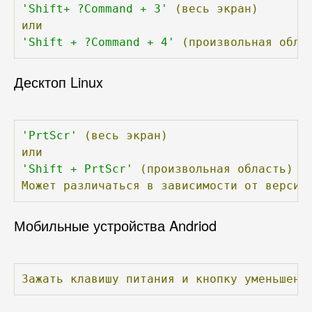
'Shift+ ?Command + 3'
(весь
экран)
или
'Shift + ?Command + 4'
(произвольная
обла
Десктоп Linux
'PrtScr'
(весь
экран)
или
'Shift + PrtScr'
(произвольная
область)
Может
различаться
в
зависимости
от
версии
Мобильные устройства Andriod
Зажать
клавишу
питания
и
кнопку
уменьшени