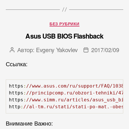
Рубрики
БЕЗ РУБРИКИ
Asus USB BIOS Flashback
Автор:
Evgeny Yakovlev
2017/02/09
Автор
Дата
записи
записи
Ссылка:
https
:
//www.asus.com/ru/support/FAQ/10385
https
:
//principcomp.ru/obzori-tehniki/473
https
:
//www.simm.ru/articles/asus_usb_bio
http
:
//al-tm.ru/stati/stati-po-mat.-obesp
Внимание Важно: