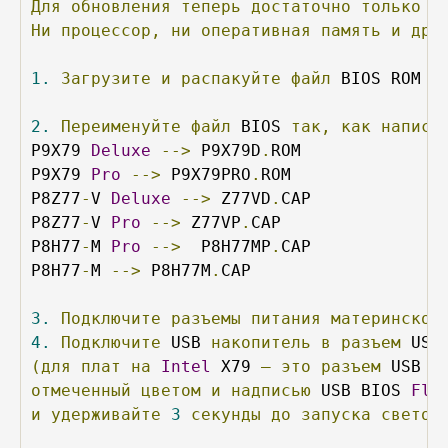
Для
обновления
теперь
достаточно
только
 U
Ни
процессор,
ни
оперативная
память
и
дру
1.
Загрузите
и
распакуйте
файл
 BIOS ROM 
с
2.
Переименуйте
файл
 BIOS 
так,
как
написа
P9X79 
Deluxe
-->
 P9X79D
.
ROM

P9X79 
Pro
-->
 P9X79PRO
.
ROM

P8Z77
-
V 
Deluxe
-->
 Z77VD
.
CAP

P8Z77
-
V 
Pro
-->
 Z77VP
.
CAP

P8H77
-
M 
Pro
-->
  P8H77MP
.
CAP

P8H77
-
M 
-->
 P8H77M
.
CAP

3.
Подключите
разъемы
питания
материнской
4.
Подключите
 USB 
накопитель
в
разъем
 USB
(для
плат
на
Intel
 X79 
–
это
разъем
 USB 
2
отмеченный
цветом
и
надписью
 USB BIOS 
Fla
и
удерживайте
3
секунды
до
запуска
светов