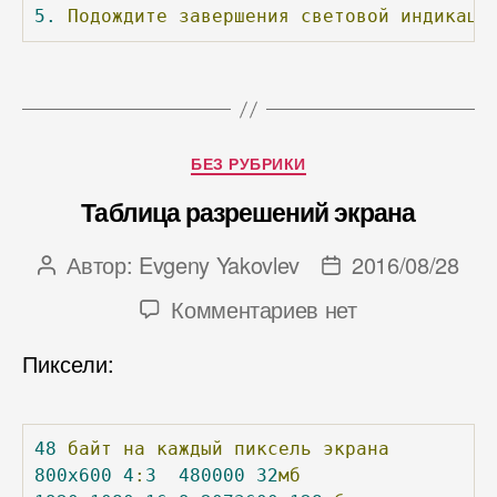
5.
Подождите
завершения
световой
индикаци
Рубрики
БЕЗ РУБРИКИ
Таблица разрешений экрана
Автор:
Evgeny Yakovlev
2016/08/28
Автор
Дата
записи
записи
к
Комментариев
нет
записи
Пиксели:
Таблица
разрешений
экрана
48
байт
на
каждый
пиксель
экрана
800x600
4
:
3
480000
32
мб