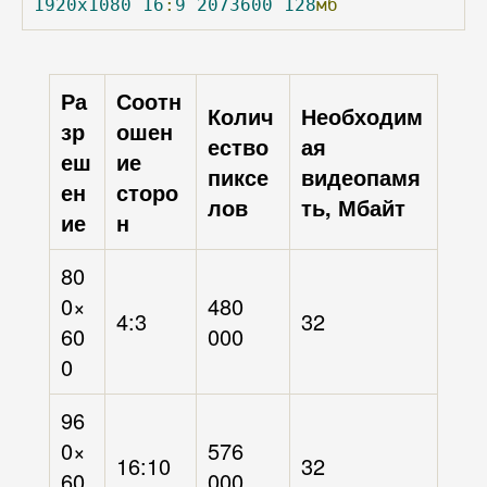
1920x1080
16
:
9
2073600
128
мб
Ра
Соотн
Колич
Необходим
зр
ошен
ество
ая
еш
ие
пиксе
видеопамя
ен
сторо
лов
ть, Мбайт
ие
н
80
0×
480
4:3
32
60
000
0
96
0×
576
16:10
32
60
000