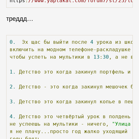
https
:
//www.yaplakal.com/forum7/st/25/top
треддд…
0.
Эх
щас
бы
выйти
после
4
урока
из
школ
включить
на
модном
телефоне-раскладушке
о
чтобы
успеть
на
мультики
в
13
:
30
,
а
не
во
1.
Детство
это
когда
закинул
портфель
и
з
2.
Детство
-
это
когда
закинул
мешочек
бр
3.
Детство
это
когда
закинул
копье
в
пеще
4.
Детство
это
четвёртый
урок
в
полдень
з
не
успеешь
на
мультики
-
ничего,
"Улица С
я
не
плачу...просто
год
жалко
уходящий
годы
блять