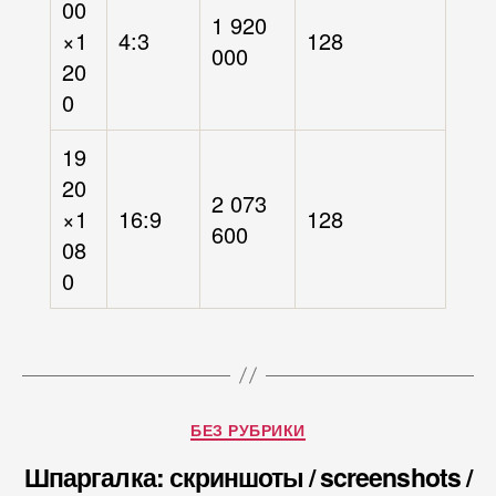
00
1 920
×1
4:3
128
000
20
0
19
20
2 073
×1
16:9
128
600
08
0
Рубрики
БЕЗ РУБРИКИ
Шпаргалка: скриншоты / screenshots /