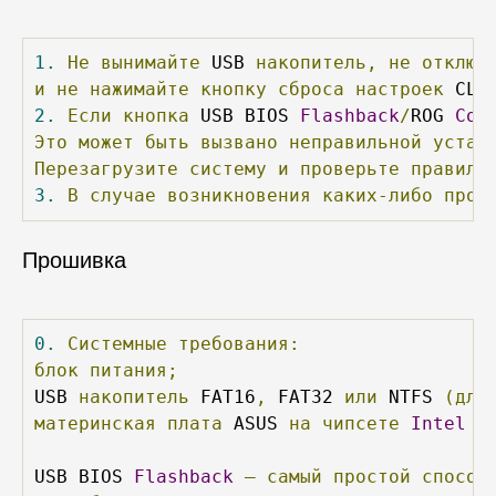
1.
Не
вынимайте
 USB 
накопитель,
не
отключ
и
не
нажимайте
кнопку
сброса
настроек
 CLR
2.
Если
кнопка
 USB BIOS 
Flashback
/
ROG 
Con
Это
может
быть
вызвано
неправильной
устан
Перезагрузите
систему
и
проверьте
правиль
3.
В
случае
возникновения
каких-либо
проб
Прошивка
0.
Системные
требования:
блок
питания;
USB 
накопитель
 FAT16
,
 FAT32 
или
 NTFS 
(для
материнская
плата
 ASUS 
на
чипсете
Intel
 X
USB BIOS 
Flashback
–
самый
простой
способ