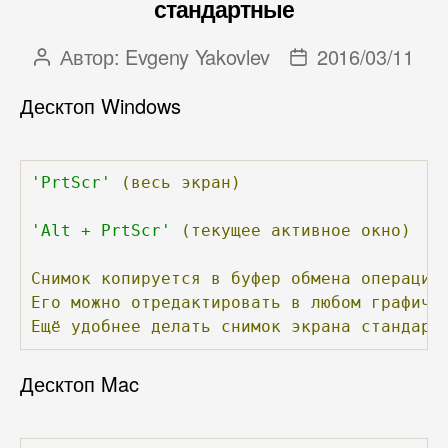
стандартные
Автор:
Evgeny Yakovlev
2016/03/11
Автор
Дата
записи
записи
Десктоп Windows
'PrtScr'
(весь
экран)
'Alt + PrtScr'
(текущее
активное
окно)
Снимок
копируется
в
буфер
обмена
операцио
Его
можно
отредактировать
в
любом
графиче
Ещё
удобнее
делать
снимок
экрана
стандарт
Десктоп Mac