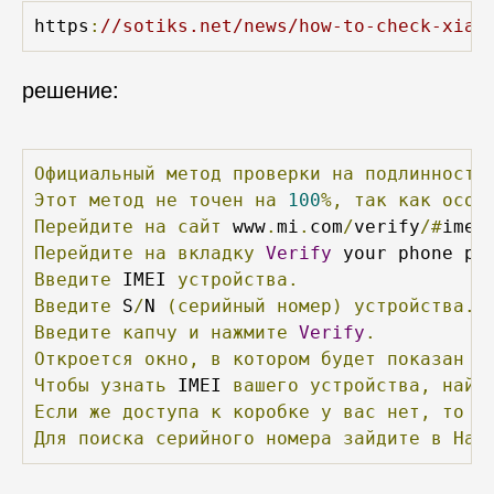
https
:
//sotiks.net/news/how-to-check-xiao
решение:
Официальный
метод
проверки
на
подлинность
Этот
метод
не
точен
на
100
%,
так
как
особ
Перейдите
на
сайт
 www
.
mi
.
com
/
verify
/#
Перейдите
на
вкладку
Verify
 your phone pu
Введите
 IMEI 
устройства.
Введите
 S
/
N 
(серийный
номер)
устройства.
Введите
капчу
и
нажмите
Verify
.
Откроется
окно,
в
котором
будет
показан
р
Чтобы
узнать
 IMEI 
вашего
устройства,
найд
Если
же
доступа
к
коробке
у
вас
нет,
то
в
Для
поиска
серийного
номера
зайдите
в
Нас