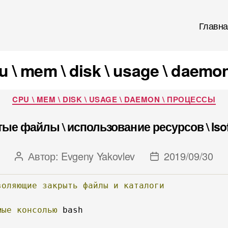
Главна
u \ mem \ disk \ usage \ daem
Рубрики
CPU \ MEM \ DISK \ USAGE \ DAEMON \ ПРОЦЕССЫ
ые файлы \ использование ресурсов \ lsof 
Автор:
Evgeny Yakovlev
2019/09/30
Автор
Дата
записи
записи
воляющие
закрыть
файлы
и
каталоги
мые
консолью
 bash
