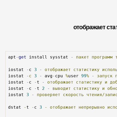
отображает стат
apt
-
get
 install sysstat 
-
пакет
программ
iostat 
-
c 
3
-
отображает
статистику
испол
iostat 
-с
3
-
 avg
-
cpu 
%
user 
99
%
-
запуск
iostat 
-
c 
-
t 
-
отображает
статистику
и
до
iostat 
-
c 
-
t 
2
-
выводит
статистику
и
обн
iostat 
3
-
проверяет
скорость
чтения/запи
dstat 
-
t 
-
c 
3
-
отображает
непрерывно
исп