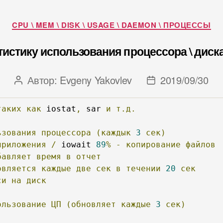
Рубрики
CPU \ MEM \ DISK \ USAGE \ DAEMON \ ПРОЦЕССЫ
истику использования процессора \ диска \
Автор:
Evgeny Yakovlev
2019/09/30
Автор
Дата
записи
записи
таких
как
 iostat
,
 sar 
и
т.д.
ьзования
процессора
(каждык
3
сек)
приложения
/
 iowait 
89
%
-
копирование
файлов
бавляет
время
в
отчет
овляется
каждые
две
сек
в
течении
20
сек
си
на
диск
ользование
ЦП
(обновляет
каждые
3
сек)