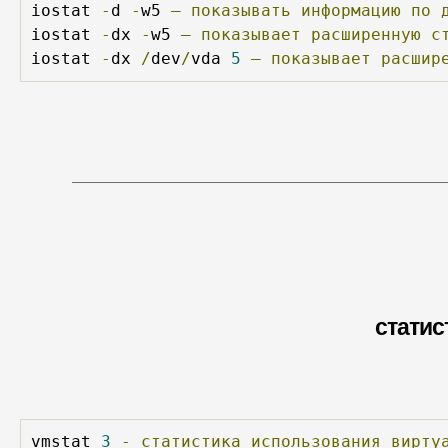
iostat 
-
d 
-
w5 
—
показывать
информацию
по
iostat 
-
dx 
-
w5 
—
показывает
расширенную
с
iostat 
-
dx 
/
dev
/
vda 
5
—
показывает
расшир
статис
vmstat 
3
-
статистика
использования
вирту