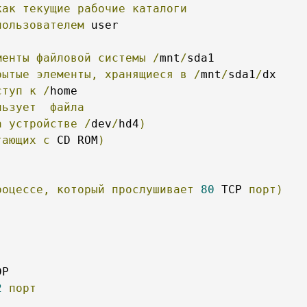
как
текущие
рабочие
каталоги
пользователем
 user

менты
файловой
системы
/
mnt
/
sda1

рытые
элементы,
хранящиеся
в
/
mnt
/
sda1
/
dx

ступ
к
/
home

льзует
файла
а
устройстве
/
dev
/
hd4
)
тающих
с
 CD ROM
)
роцессе,
который
прослушивает
80
 TCP 
порт)
P 

2
порт