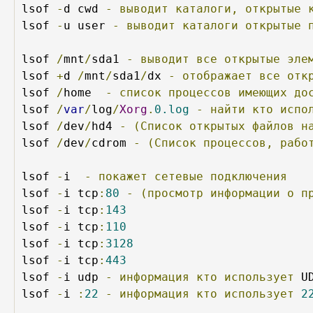
lsof 
-
d cwd 
-
выводит
каталоги,
открытые
lsof 
-
u user 
-
выводит
каталоги
открытые
lsof 
/
mnt
/
sda1 
-
выводит
все
открытые
эле
lsof 
+
d 
/
mnt
/
sda1
/
dx 
-
отображает
все
отк
lsof 
/
home  
-
список
процессов
имеющих
до
lsof 
/
var
/
log
/
Xorg
.
0.log
-
найти
кто
испо
lsof 
/
dev
/
hd4 
-
(Список
открытых
файлов
н
lsof 
/
dev
/
cdrom 
-
(Список
процессов,
рабо
lsof 
-
i  
-
покажет
сетевые
подключения
lsof 
-
i tcp
:
80
-
(просмотр
информации
о
п
lsof 
-
i tcp
:
143
lsof 
-
i tcp
:
110
lsof 
-
i tcp
:
3128
lsof 
-
i tcp
:
443
lsof 
-
i udp 
-
информация
кто
использует
 UD
lsof 
-
i 
:
22
-
информация
кто
использует
2