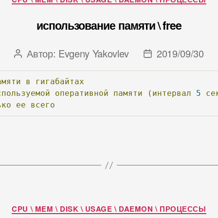
использование памяти \ free
Автор:
Evgeny Yakovlev
2019/09/30
Автор
Дата
записи
записи
амяти
в
гигабайтах
спользуемой
оперативной
памяти
(интервал
5
се
ько
ее
всего
Рубрики
CPU \ MEM \ DISK \ USAGE \ DAEMON \ ПРОЦЕССЫ