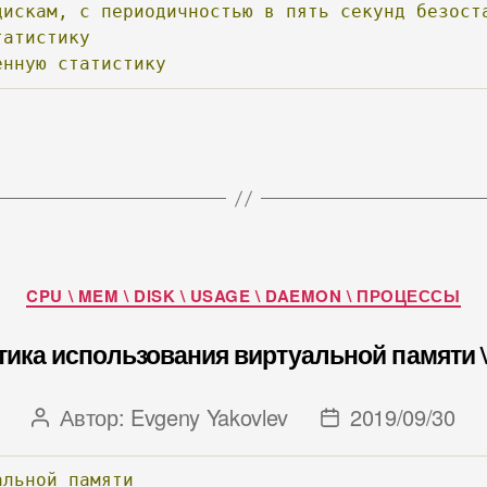
дискам,
с
периодичностью
в
пять
секунд
безост
татистику
енную
статистику
Рубрики
CPU \ MEM \ DISK \ USAGE \ DAEMON \ ПРОЦЕССЫ
тика использования виртуальной памяти \
Автор:
Evgeny Yakovlev
2019/09/30
Автор
Дата
записи
записи
альной
памяти