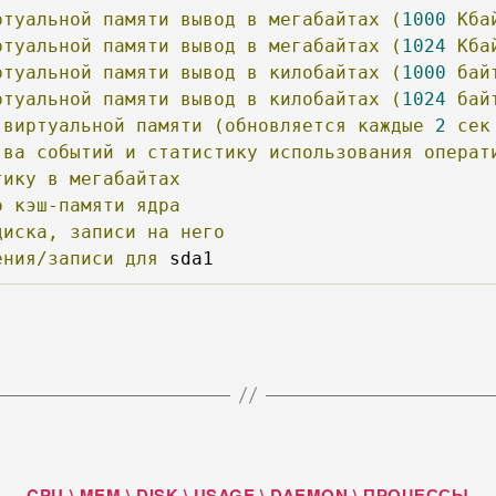
ртуальной
памяти
вывод
в
мегабайтах
(
1000
Кба
ртуальной
памяти
вывод
в
мегабайтах
(
1024
Кба
ртуальной
памяти
вывод
в
килобайтах
(
1000
бай
ртуальной
памяти
вывод
в
килобайтах
(
1024
бай
виртуальной
памяти
(обновляется
каждые
2
сек
-ва
событий
и
статистику
использования
операт
тику
в
мегабайтах
о
кэш-памяти
ядра
диска,
записи
на
него
ения/записи
для
 sda1
Рубрики
CPU \ MEM \ DISK \ USAGE \ DAEMON \ ПРОЦЕССЫ