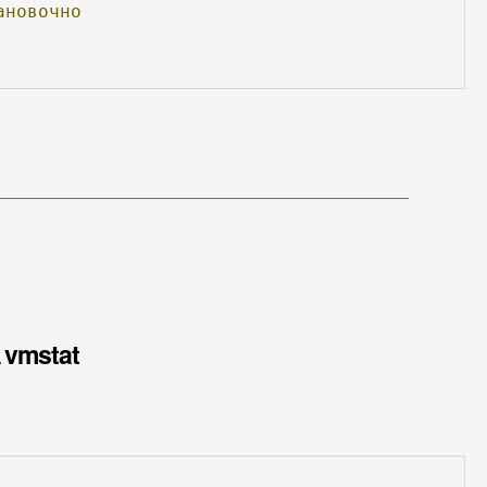
ановочно
 vmstat