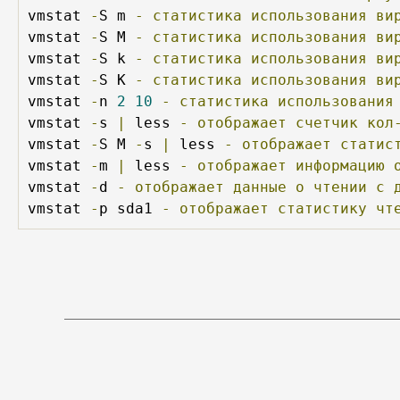
vmstat 
-
S m 
-
статистика
использования
ви
vmstat 
-
S M 
-
статистика
использования
ви
vmstat 
-
S k 
-
статистика
использования
ви
vmstat 
-
S K 
-
статистика
использования
ви
vmstat 
-
n 
2
10
-
статистика
использования
vmstat 
-
s 
|
 less 
-
отображает
счетчик
кол
vmstat 
-
S M 
-
s 
|
 less 
-
отображает
статис
vmstat 
-
m 
|
 less 
-
отображает
информацию
vmstat 
-
d 
-
отображает
данные
о
чтении
с
vmstat 
-
p sda1 
-
отображает
статистику
чт