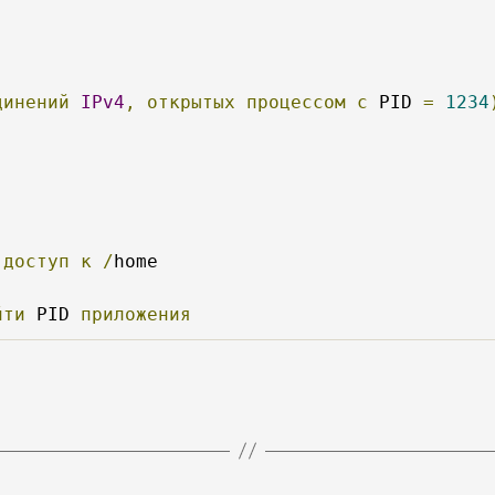
динений
IPv4
,
открытых
процессом
с
 PID 
=
1234
доступ
к
/
home

йти
 PID 
приложения