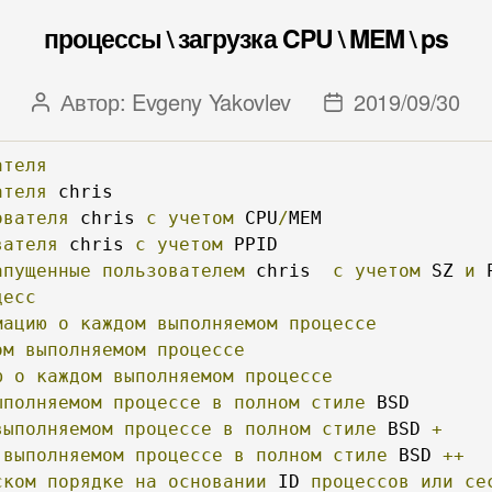
процессы \ загрузка CPU \ MEM \ ps
Автор:
Evgeny Yakovlev
2019/09/30
Автор
Дата
записи
записи
ателя
ателя
 chris

ователя
 chris 
с
учетом
 CPU
/
MEM

вателя
 chris 
с
учетом
 PPID

апущенные
пользователем
 chris  
с
учетом
 SZ 
и
 
цесс
мацию
о
каждом
выполняемом
процессе
ом
выполняемом
процессе
ю
о
каждом
выполняемом
процессе
ыполняемом
процессе
в
полном
стиле
 BSD

выполняемом
процессе
в
полном
стиле
 BSD 
+
выполняемом
процессе
в
полном
стиле
 BSD 
++
ском
порядке
на
основании
 ID 
процессов
или
се