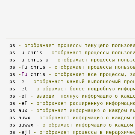
ps 
-
отображает
процессы
текущего
пользов
ps 
-
u chris 
-
отображает
процессы
пользов
ps 
-
u chris u 
-
отображает
процессы
польз
ps 
-
fu chris 
-
отображает
процессы
пользо
ps 
-
Fu
 chris 
-
отображает
все
процессы,
з
ps 
-
e 
-
отображает
каждый
выполняемый
про
ps 
-
el 
-
отображает
более
подробную
инфор
ps 
-
ef 
-
выводит
полную
информацию
о
кажд
ps 
-
eF 
-
отображает
расширенную
информаци
ps aux 
-
отображает
информацию
о
каждом
в
ps auwx 
-
отображает
информацию
о
каждом
ps auwwx 
-
отображает
информацию
о
каждом
ps 
-
ejH 
-
отображает
процессы
в
иерархиче