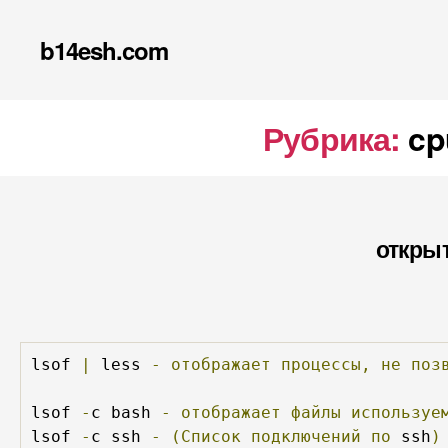
b14esh.com
Рубрика:
cp
открыт
lsof 
|
 less 
-
отображает
процессы,
не
поз
lsof 
-
c bash 
-
отображает
файлы
используе
lsof 
-
c ssh 
-
(Список
подключений
по
 ssh
)