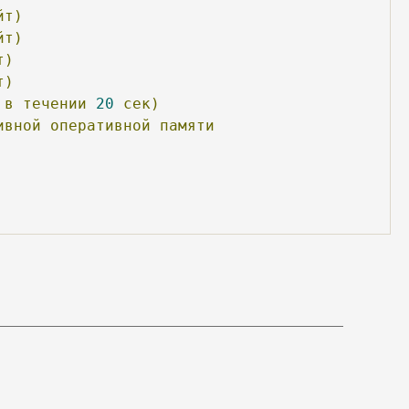
йт)
йт)
т)
т)
в
течении
20
сек)
ивной
оперативной
памяти