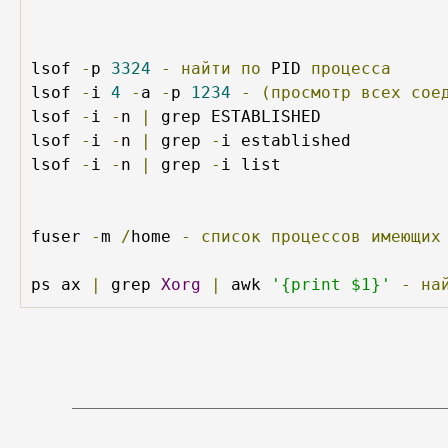
lsof 
-
p 
3324
-
найти
по
 PID 
процесса
lsof 
-
i 
4
-
a 
-
p 
1234
-
(просмотр
всех
сое
lsof 
-
i 
-
n 
|
 grep ESTABLISHED

lsof 
-
i 
-
n 
|
 grep 
-
i established

lsof 
-
i 
-
n 
|
 grep 
-
i list

fuser 
-
m 
/
home 
-
список
процессов
имеющих
ps ax 
|
 grep 
Xorg
|
 awk 
'{print $1}'
-
на