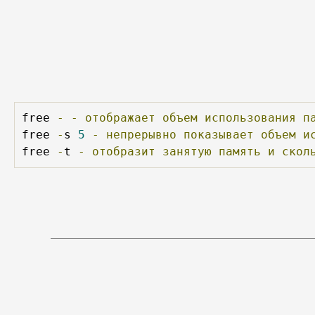
free 
-
-
отображает
объем
использования
п
free 
-
s 
5
-
непрерывно
показывает
объем
и
free 
-
t 
-
отобразит
занятую
память
и
скол