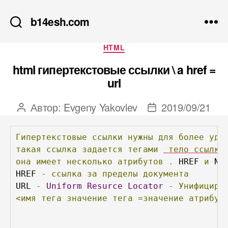
b14esh.com
Рубрики
HTML
html гипертекстовые ссылки \ a href =
url
Автор:
Evgeny Yakovlev
2019/09/21
Автор
Дата
записи
записи
Гипертекстовые
ссылки
нужны
для
более
удо
такая
ссылка
задается
тегами
тело
ссылки
она
имеет
несколько
атрибутов
.
 HREF 
и
 NA
HREF 
-
ссылка
за
пределы
документа
URL 
-
Uniform
Resurce
Locator
-
Унифициро
<имя
тега
значение
тега
=значение
атрибут