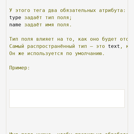
У
этого
тега
два
обязательных
атрибута:
type 
задаёт
тип
поля;
name 
задаёт
имя
поля.
Тип
поля
влияет
на
то,
как
оно
будет
отоб
Самый
распространённый
тип
—
это
 text
,
ко
Он
же
используется
по
умолчанию.
Пример: