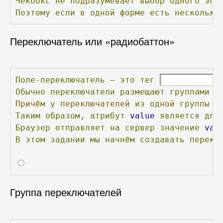
Чекбокс
не
подразумевает
выбор
одного
эле
Поэтому
если
в
одной
форме
есть
несколько
Переключатель или «радиобаттон»
Поле-переключатель
—
это
тег
Обычно
переключатели
размещают
группами
п
Причём
у
переключателей
из
одной
группы
д
Таким
образом,
атрибут
value
является
для
Браузер
отправляет
на
сервер
значение
val
В
этом
задании
мы
начнём
создавать
перекл
Группа переключателей