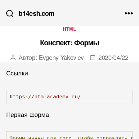
b14esh.com
Рубрики
HTML
Конспект: Формы
Автор:
Evgeny Yakovlev
2020/04/22
Автор
Дата
записи
записи
Ссылки
https
:
//htmlacademy.ru/
Первая форма
Формы
нужны
для
того,
чтобы
отправлять
да