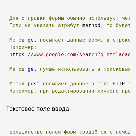
Для
отправки
формы
обычно
используют
мето
Если
не
указать
атрибут
 method
,
то
будет
Метод
get
посылает
данные
формы
в
строке
Например:
https
:
//www.google.com/search?q=htmlacade
Метод
get
лучше
использовать
в
поисковых
Метод
 post 
посылает
данные
в
теле
 HTTP
-за
Например,
при
редактировании
личного
проф
Текстовое поле ввода
Большинство
полей
форм
создаётся
с
помощь