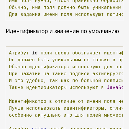
Имя
поля
нужно,
чтобы
правильно
обработат
Обычно,
имя
поля
должно
быть
уникальным
в
Для
задания
имени
поля
используют
латинск
Идентификатор и значение по умолчанию
Атрибут
 id 
поля
ввода
обозначает
идентифи
Он
должен
быть
уникальным
не
только
в
пре
Обычно
идентификаторы
используют
для
повы
При
нажатии
на
такие
подписи
активируется
И
это
удобно,
так
как
по
большой
подписи
Также
идентификаторы
используют
в
JavaScr
Идентификатор
в
отличие
от
имени
поля
не
Лучше
использовать
идентификаторы,
отлича
особенно
актуально
это
для
полей
множеств
Атрибут
value
задаёт
значение
поля
ввода