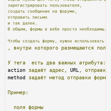
зарегистрировать
пользователя,
создать
сообщение
на
форуме,
отправить
письмо
и
так
далее.
В
общем,
формы
в
вебе
просто
необходимы.
Чтобы
создать
форму,
нужно
использовать
п
,
внутри
которого
размещаются
поля
У
тега
есть
два
важных
атрибута:
action 
задаёт
адрес,
 URL
,
отправки
method 
задаёт
метод
отправки
формы
Пример:
поля
формы