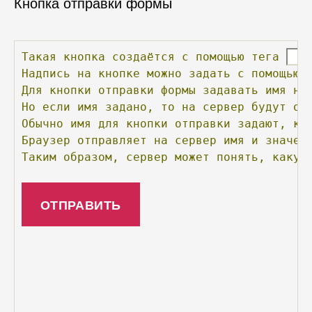
Кнопка отправки формы
Такая
кнопка
создаётся
с
помощью
тега
Надпись
на
кнопке
можно
задать
с
помощью
Для
кнопки
отправки
формы
задавать
имя
не
Но
если
имя
задано,
то
на
сервер
будут
от
Обычно
имя
для
кнопки
отправки
задают,
ко
Браузер
отправляет
на
сервер
имя
и
значен
Таким
образом,
сервер
может
понять,
какую