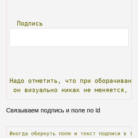
Подпись
Надо
отметить,
что
при
оборачивани
он
визуально
никак
не
меняется,
в
Связываем подпись и поле по id
Иногда
обернуть
поле
и
текст
подписи
в
те