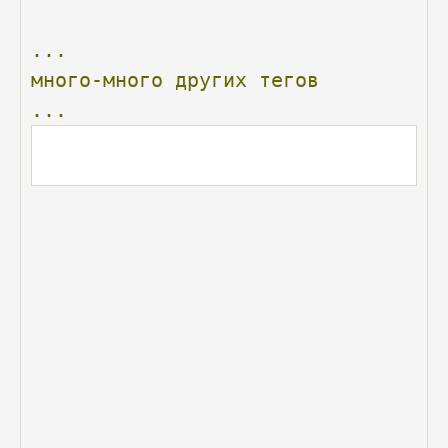
...
много-много
других
тегов
...