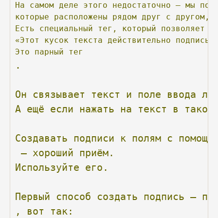
На
самом
деле
этого
недостаточно
—
мы
пол
которые
расположены
рядом
друг
с
другом,
Есть
специальный
тег,
который
позволяет
с
«Этот
кусок
текста
действительно
подпись
Это
парный
тег
.
Он
связывает
текст
и
поле
ввода
ло
А
ещё
если
нажать
на
текст
в
такой
Создавать
подписи
к
полям
с
помощь
—
хороший
приём.
Используйте
его.
Первый
способ
создать
подпись
—
пр
,
вот
так: