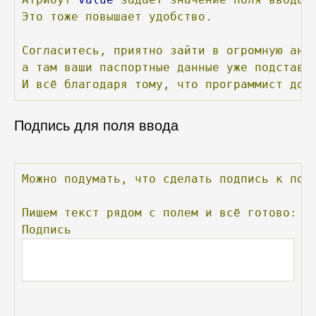
Это
тоже
повышает
удобство.
Согласитесь,
приятно
зайти
в
огромную
анк
а
там
ваши
паспортные
данные
уже
подставл
И
всё
благодаря
тому,
что
программист
доб
Подпись для поля ввода
Можно
подумать,
что
сделать
подпись
к
пол
Пишем
текст
рядом
с
полем
и
всё
готово:
Подпись