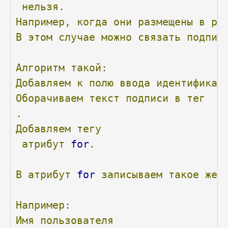
нельзя.
Например,
когда
они
размещены
в
ра
В
этом
случае
можно
связать
подпис
Алгоритм
такой:
Добавляем
к
полю
ввода
идентификат
Оборачиваем
текст
подписи
в
тег
.
Добавляем
тегу
атрибут
for
.
В
атрибут
for
записываем
такое
же
Например:
Имя
пользователя