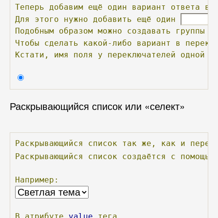
Теперь
добавим
ещё
один
вариант
ответа
в
Для
этого
нужно
добавить
ещё
один
Подобным
образом
можно
создавать
группы
п
Чтобы
сделать
какой-либо
вариант
в
перекл
Кстати,
имя
поля
у
переключателей
одной
г
Раскрывающийся список или «селект»
Раскрывающийся
список
так
же,
как
и
перек
Раскрывающийся
список
создаётся
с
помощью
Например:
В
атрибуте
value
тега