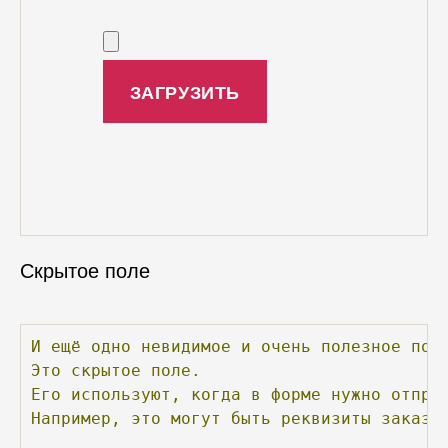
Скрытое поле
И
ещё
одно
невидимое
и
очень
полезное
пол
Это
скрытое
поле.
Его
используют,
когда
в
форме
нужно
отпра
Например,
это
могут
быть
реквизиты
заказа