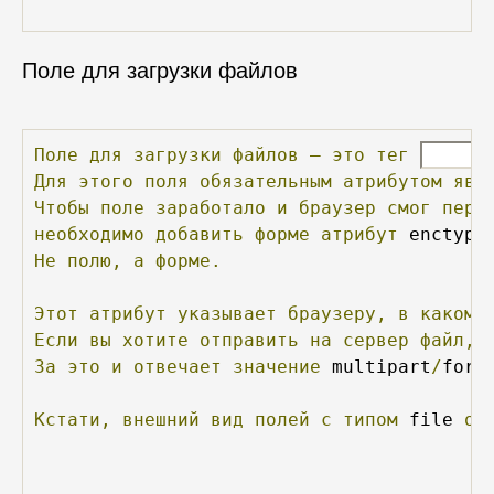
Поле для загрузки файлов
Поле
для
загрузки
файлов
—
это
тег
Для
этого
поля
обязательным
атрибутом
явл
Чтобы
поле
заработало
и
браузер
смог
пере
необходимо
добавить
форме
атрибут
 enctype
Не
полю,
а
форме.
Этот
атрибут
указывает
браузеру,
в
каком
Если
вы
хотите
отправить
на
сервер
файл,
За
это
и
отвечает
значение
 multipart
/
form
Кстати,
внешний
вид
полей
с
типом
 file 
оч