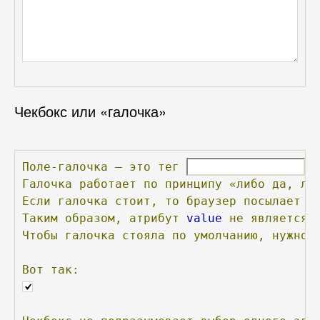
Чекбокс или «галочка»
Поле-галочка
—
это
тег
с
Галочка
работает
по
принципу
«либо
да,
ли
Если
галочка
стоит,
то
браузер
посылает
п
Таким
образом,
атрибут
value
не
является
Чтобы
галочка
стояла
по
умолчанию,
нужно
Вот
так: