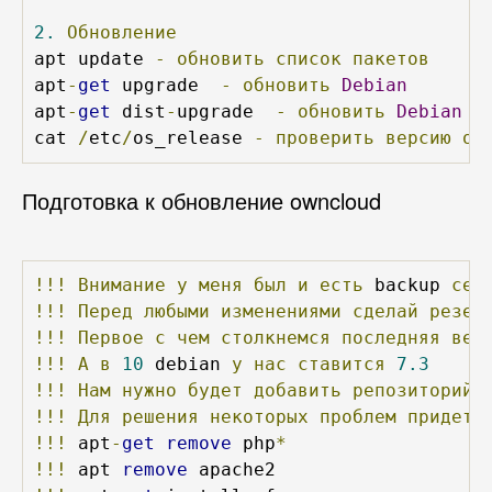
2.
Обновление
apt update 
-
обновить
список
пакетов
apt
-
get
 upgrade  
-
обновить
Debian
apt
-
get
 dist
-
upgrade  
-
обновить
Debian
cat 
/
etc
/
os_release 
-
проверить
версию
ос
Подготовка к обновление owncloud
!!!
Внимание
у
меня
был
и
есть
 backup 
сер
!!!
Перед
любыми
изменениями
сделай
резер
!!!
Первое
с
чем
столкнемся
последняя
вер
!!!
А
в
10
 debian 
у
нас
ставится
7.3
!!!
Нам
нужно
будет
добавить
репозиторий
!!!
Для
решения
некоторых
проблем
придетс
!!!
 apt
-
get
remove
 php
*
!!!
 apt 
remove