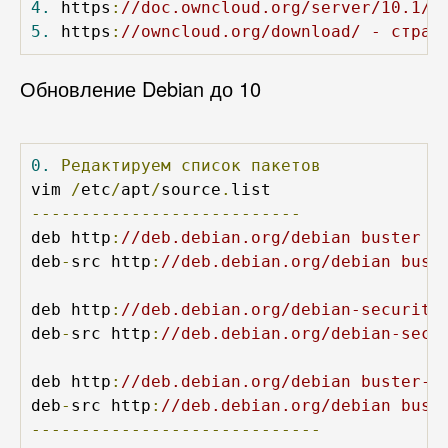
4.
 https
:
//doc.owncloud.org/server/10.1/a
5.
 https
:
//owncloud.org/download/ - стран
Обновление Debian до 10
0.
Редактируем
список
пакетов
vim 
/
etc
/
apt
/
source
.
---------------------------
deb http
:
//deb.debian.org/debian buster m
deb
-
src http
:
//deb.debian.org/debian bust
deb http
:
//deb.debian.org/debian-security
deb
-
src http
:
//deb.debian.org/debian-secu
deb http
:
//deb.debian.org/debian buster-u
deb
-
src http
:
//deb.debian.org/debian bust
-----------------------------