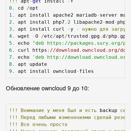
!!!
 apt
-
get
 install 
-
0.
 cd 
/
1.
 apt install apache2 mariadb
-
server mar
2.
 apt install php7
.
2
 libapache2
-
mod
-
php7
3.
 apt install curl 
-
y 
-
нужно
для
загруз
4.
 wget 
-
O 
/
etc
/
apt
/
trusted
.
gpg
.
d
/
php
.
gpg
5.
 echo 
"deb https://packages.sury.org/ph
6.
 curl https
:
//download.owncloud.org/dow
7.
 echo 
'deb http://download.owncloud.org
8.
9.
 apt install owncloud
-
files
Обновление owncloud 9 до 10:
!!!
Внимание
у
меня
был
и
есть
 backup 
сер
!!!
Перед
любыми
изменениями
сделай
резер
!!!
Все
очень
просто