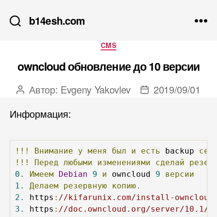
b14esh.com
Рубрики
CMS
owncloud обновление до 10 версии
Автор:
Evgeny Yakovlev
2019/09/01
Автор
Дата
записи
записи
Информация:
!!!
Внимание
у
меня
был
и
есть
 backup 
сер
!!!
Перед
любыми
изменениями
сделай
резер
0.
Имеем
Debian
9
и
 owncloud 
9
версии
1.
Делаем
резервную
копию.
2.
 https
:
//kifarunix.com/install-owncloud
3.
 https
:
//doc.owncloud.org/server/10.1/a