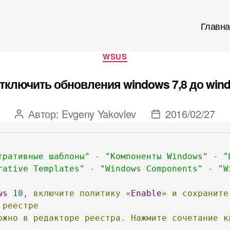
Главна
Рубрики
WSUS
тключить обновления windows 7,8 до win
Автор:
Evgeny Yakovlev
2016/02/27
Автор
Дата
записи
записи
тративные шаблоны"
-
"Компоненты Windows"
-
"
rative Templates"
-
"Windows Components"
-
"W
ws
10
,
включите
политику
«
Enable
»
и
сохраните
реестре
ожно
в
редакторе
реестра.
Нажмите
сочетание
к