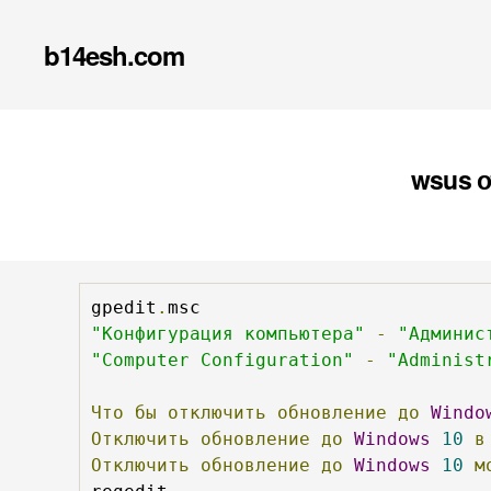
b14esh.com
wsus о
gpedit
.
"Конфигурация компьютера"
-
"Админис
"Computer Configuration"
-
"Administ
Что
бы
отключить
обновление
до
Windo
Отключить
обновление
до
Windows
10
в
Отключить
обновление
до
Windows
10
м