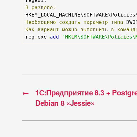
В
разделе:
Необходимо
создать
параметр
типа
 DWO
Как
вариант
можно
выполнить
в
команд
reg
.
exe 
add
"HKLM\SOFTWARE\Policies\
←
1С:Предприятие 8.3 + Postgre
Debian 8 «Jessie»