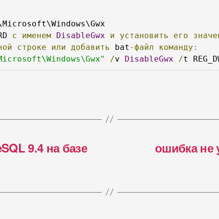
RD 
с
именем
DisableGwx
и
установить
его
значе
ной
строке
или
добавить
 bat
-файл
команду:
Microsoft\Windows\Gwx"
/
v 
DisableGwx
/
t REG_D
SQL 9.4 на базе
ошибка не 