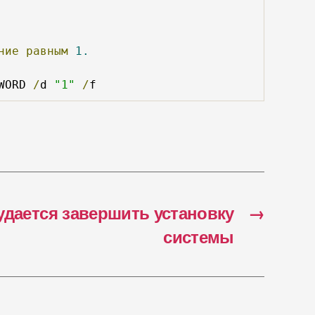
ние
равным
1.
WORD 
/
d 
"1"
/
f
удается завершить установку
→
системы