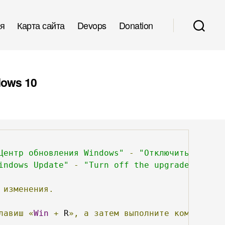
я
Карта сайта
Devops
Donation
dows 10
Центр обновления Windows"
-
"Отключить обновл
indows Update"
-
"Turn off the upgrade to the
изменения.
лавиш
«
Win
+
 R
»,
а
затем
выполните
команду: