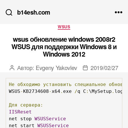
b14esh.com
Рубрики
WSUS
wsus обновление windows 2008r2
WSUS для поддержки Windows 8 и
Windows 2012
Автор:
Evgeny Yakovlev
2019/02/27
Автор
Дата
записи
записи
Не
обходимо
установить
специальное
обновл
WSUS
-
KB2734608
-
x64
.
exe 
/
q C
:
\MySetup
.
log 
Для
сервера:
IISReset
net stop 
WSUSService
net start 
WSUSService