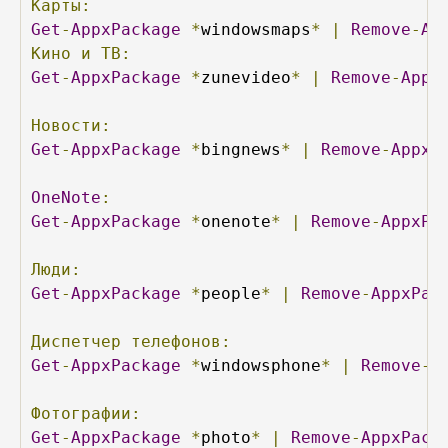
Карты:
Get
-
AppxPackage
*
windowsmaps
*
|
Remove
-
Ap
Кино
и
ТВ:
Get
-
AppxPackage
*
zunevideo
*
|
Remove
-
Appx
Новости:
Get
-
AppxPackage
*
bingnews
*
|
Remove
-
AppxP
OneNote
:
Get
-
AppxPackage
*
onenote
*
|
Remove
-
AppxPa
Люди:
Get
-
AppxPackage
*
people
*
|
Remove
-
AppxPac
Диспетчер
телефонов:
Get
-
AppxPackage
*
windowsphone
*
|
Remove
-
A
Фотографии:
Get
-
AppxPackage
*
photo
*
|
Remove
-
AppxPack