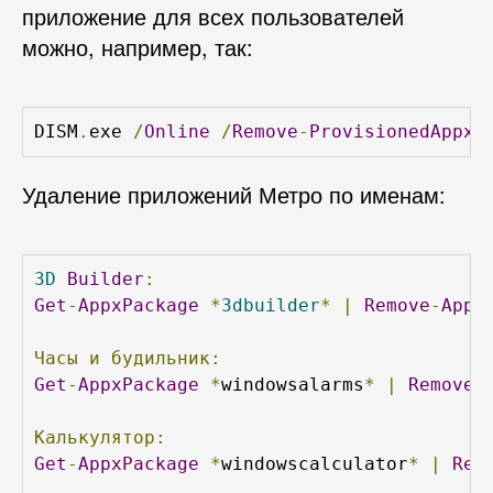
приложение для всех пользователей
можно, например, так:
DISM
.
exe 
/
Online
/
Remove
-
ProvisionedAppxP
Удаление приложений Метро по именам:
3D
Builder
:
Get
-
AppxPackage
*
3dbuilder
*
|
Remove
-
Appx
Часы
и
будильник:
Get
-
AppxPackage
*
windowsalarms
*
|
Remove
-
Калькулятор:
Get
-
AppxPackage
*
windowscalculator
*
|
Rem