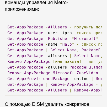
Команды управления Metro-
приложениями:
Get
-
AppxPackage
-
AllUsers
-
получить
полн
Get
-
AppxPackage
-
user itpro 
-список
прило
Get
-
AppxPackage
-
Publisher
*
Microsoft
*
-
Get
-
AppxPackage
-
name 
*
Halo
*
-
список
при
Get
-
AppxPackage
|
Select
Name
,
PackageFul
Get
-
AppxPackage
-
allusers 
|
Select
Name
,
Remove
-
AppxPackage
[имя
пакета]
-
для
уда
Get
-
AppxPackage
-
allusers 
PackageFullName
Remove
-
AppxPackage
Microsoft
.
ZuneVideo
–
c
Get
-
AppxProvisionedPackage
-
online 
|
Remo
Get
-
AppxPackage
|
Remove
-
AppxPackage
-
уд
Get
-
AppxPackage
-
AllUsers
|
Remove
-
AppxPa
С помощью DISM удалить конкретное