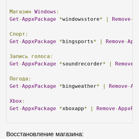
Магазин
Windows
:
Get
-
AppxPackage
*
windowsstore
*
|
Remove
-
A
Спорт:
Get
-
AppxPackage
*
bingsports
*
|
Remove
-
App
Запись
голоса:
Get
-
AppxPackage
*
soundrecorder
*
|
Remove
-
Погода:
Get
-
AppxPackage
*
bingweather
*
|
Remove
-
Ap
Xbox
:
Get
-
AppxPackage
*
xboxapp
*
|
Remove
-
AppxPa
Восстановление магазина: