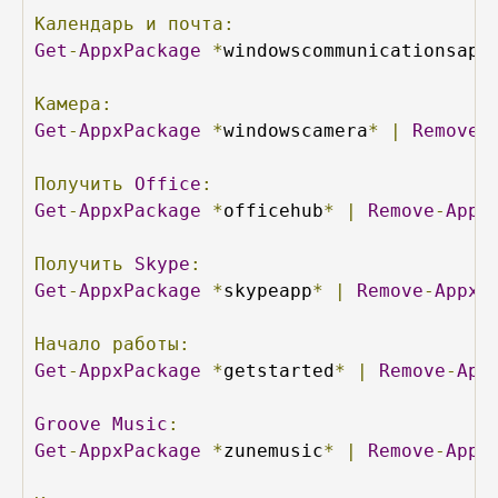
Календарь
и
почта:
Get
-
AppxPackage
*
windowscommunicationsapp
Камера:
Get
-
AppxPackage
*
windowscamera
*
|
Remove
-
Получить
Office
:
Get
-
AppxPackage
*
officehub
*
|
Remove
-
Appx
Получить
Skype
:
Get
-
AppxPackage
*
skypeapp
*
|
Remove
-
AppxP
Начало
работы:
Get
-
AppxPackage
*
getstarted
*
|
Remove
-
App
Groove
Music
:
Get
-
AppxPackage
*
zunemusic
*
|
Remove
-
Appx