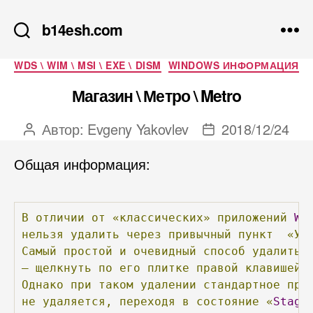
b14esh.com
Рубрики
WDS \ WIM \ MSI \ EXE \ DISM
WINDOWS ИНФОРМАЦИЯ
Магазин \ Метро \ Metro
Автор:
Evgeny Yakovlev
2018/12/24
Автор
Дата
записи
записи
Общая информация:
В
отличии
от
«классических»
приложений
Wi
нельзя
удалить
через
привычный
пункт
«Ус
Самый
простой
и
очевидный
способ
удалить
–
щелкнуть
по
его
плитке
правой
клавишей
Однако
при
таком
удалении
стандартное
при
не
удаляется,
переходя
в
состояние
«
Stage