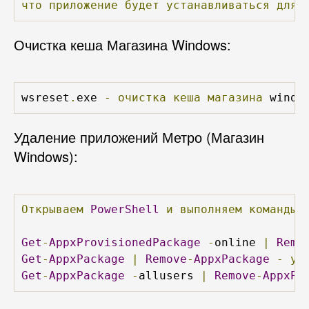
что
приложение
будет
устанавливаться
для
Очистка кеша Магазина Windows:
wsreset
.
exe 
-
очистка
кеша
магазина
 windo
Удаление приложений Метро (Магазин
Windows):
Открываем
PowerShell
и
выполняем
команды
Get
-
AppxProvisionedPackage
-
online 
|
Remo
Get
-
AppxPackage
|
Remove
-
AppxPackage
-
уд
Get
-
AppxPackage
-
allusers 
|
Remove
-
AppxPa