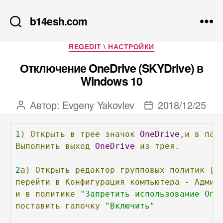
b14esh.com
Рубрики
REGEDIT \ НАСТРОЙКИ
Отключение OneDrive (SKYDrive) в
Windows 10
Автор:
Evgeny Yakovlev
2018/12/25
Автор
Дата
записи
записи
1
)
Открыть
в
трее
значок
OneDrive
,и
в
пар
Выполнить
выход
OneDrive
из
трея.
2
а)
Открыть
редактор
групповых
политик
[
g
перейти
в
Конфигурация
компьютера
-
Админ
и
в
политике
"Запретить использование One
поставить
галочку
"Включить"