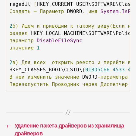
regedit 
[
HKEY_CURRENT_USER\SOFTWARE\Class
Создать
–
Параметр
 DWORD
.
имя
System
.
IsPi
2
б)
Ищем
и
приводим
к
такому
виду(Если
не
раздел
параметр
DisableFileSync
значение
1
2
в)
Для
всех
открыть
реестр
и
перейти
в
HKEY_CLASSES_ROOT\CLSID\{
018D5C66
-
4533
-
43
В
ней
изменить
значение
 DWORD
-параметра
S
Перезапустить
Проводник
через
Диспетчер
з
←
Удаление пакета драйверов из хранилища
драйверов