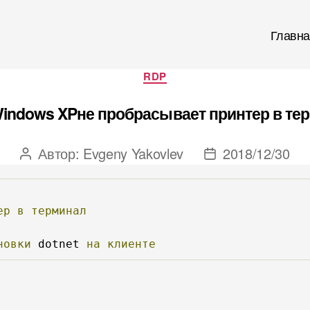
Главна
Рубрики
RDP
indows XPне пробрасывает принтер в те
Автор:
Evgeny Yakovlev
2018/12/30
Автор
Дата
записи
записи
ер
в
терминал
новки
 dotnet 
на
клиенте