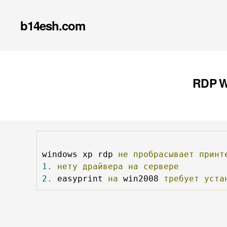
b14esh.com
RDP W
windows xp rdp 
не
пробрасывает
принт
1.
нету
драйвера
на
сервере
2.
 easyprint 
на
 win2008 
требует
уста