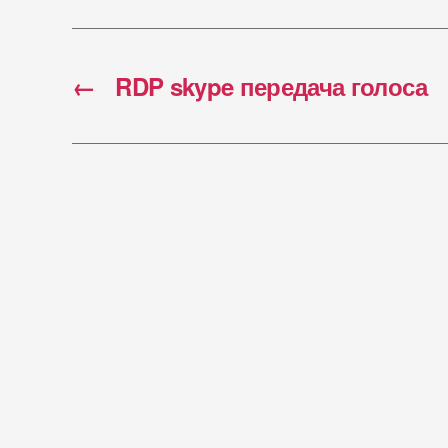
←
RDP skype передача голоса