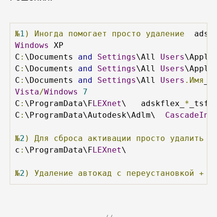
№
1
)
Иногда
помогает
просто
удаление
  adsk
Windows
 XP

C
:
\Documents 
and
Settings
\All 
Users
\Appli
C
:
\Documents 
and
Settings
\All 
Users
\Appli
C
:
\Documents 
and
Settings
\All 
Users
.Имя
_
п
Vista
/
Windows
7
C
:
\ProgramData\F
LEXnet
\   adskflex_
*
_tsf
.
C
:
\ProgramData\Autodesk\Adlm\  
CascadeInf
№
2
)
Для
сброса
активации
просто
удалить
к
c
:
\ProgramData\F
LEXnet
\

№
2
)
Удаление
автокад
с
переустановкой
+
"