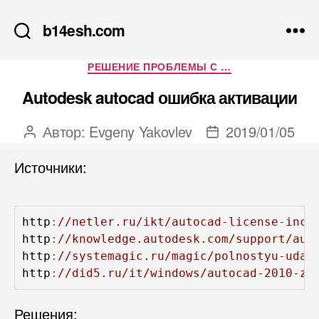
b14esh.com
Рубрики
РЕШЕНИЕ ПРОБЛЕМЫ С …
Autodesk autocad ошибка активации
Автор:
Evgeny Yakovlev
2019/01/05
Автор
Дата
записи
записи
Источники:
http
:
//netler.ru/ikt/autocad-license-inco
http
:
//knowledge.autodesk.com/support/aut
http
:
//systemagic.ru/magic/polnostyu-udal
http
:
//did5.ru/it/windows/autocad-2010-za
Решения: