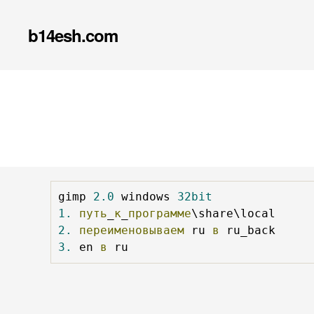
b14esh.com
gimp 
2.0
 windows 
32bit
1.
путь
_
к
_
программе
2.
переименовываем
 ru 
в
3.
 en 
в
 ru