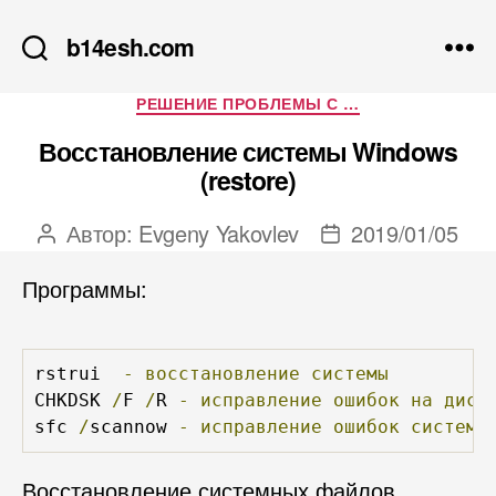
b14esh.com
Рубрики
РЕШЕНИЕ ПРОБЛЕМЫ С …
Восстановление системы Windows
(restore)
Автор:
Evgeny Yakovlev
2019/01/05
Автор
Дата
записи
записи
Программы:
rstrui  
-
восстановление
системы
CHKDSK 
/
F 
/
R 
-
исправление
ошибок
на
диск
sfc 
/
scannow 
-
исправление
ошибок
системн
Восстановление системных файлов