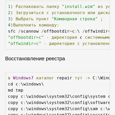
1
)
Распаковать
папку
"install.wim"
из
уст
2
)
Загрузиться
с
установочного
или
диска
3
)
Выбрать
пункт
"Командная строка"
;
4
)Выполнить
команду:
sfc 
/
scannow 
/
offbootdir
=
c
:
\ 
/
offwindir
=
c
"offbootdir=c"
-
директория
 c 
системными
"offwindir=c"
-
директория
с
установленно
Восстановление реестра
в
Windows7
каталог
 repair 
тут
->
 C
:
\Windo
cd c
:
\windows\

md tmp

copy c
:
\windows\system32\config\system c
:
copy c
:
\windows\system32\config\software 
copy c
:
\windows\system32\config\sam c
:
\wi
copy c
:
\windows\system32\config\security 