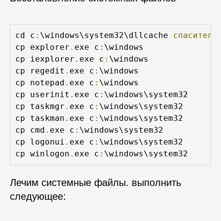
cd c
:
\windows\system32\dllcache 
спаситель
cp explorer
.
exe c
:
\windows

cp iexplorer
.
exe c
:
\windows

cp regedit
.
exe c
:
\windows

cp notepad
.
exe c
:
\windows

cp userinit
.
exe c
:
\windows\system32

cp taskmgr
.
exe c
:
\windows\system32

cp taskman
.
exe c
:
\windows\system32

cp cmd
.
exe c
:
\windows\system32

cp logonui
.
exe c
:
\windows\system32

cp winlogon
.
exe c
:
\windows\system32 
Лечим системные файлы. выполнить
следующее: