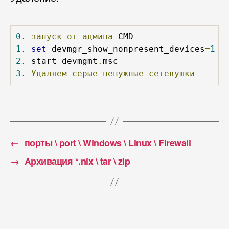
0.
запуск
от
админа
1.
set
 devmgr_show_nonpresent_devices
=
1
2.
 start devmgmt
.
3.
Удаляем
серые
ненужные
сетевушки
←
порты \ port \ Windows \ Linux \ Firewall
→
Архивация *.nix \ tar \ zip