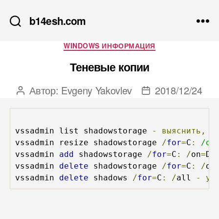
b14esh.com
Рубрики
WINDOWS ИНФОРМАЦИЯ
Теневые копии
Автор:
Evgeny Yakovlev
2018/12/24
Автор
Дата
записи
записи
vssadmin list shadowstorage 
-
выяснить,
с
vssadmin resize shadowstorage 
/
for
=
C
:
/on
vssadmin 
add
 shadowstorage 
/
for
=
C
:
/
on
=
D
:
vssadmin 
delete
 shadowstorage 
/
for
=
C
:
/
on
vssadmin 
delete
 shadows 
/
for
=
C
:
/
all 
-
уд