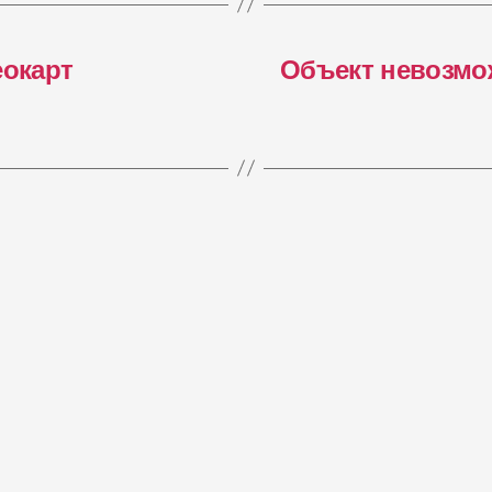
еокарт
Объект невозмо