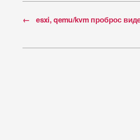
←
esxi, qemu/kvm проброс вид