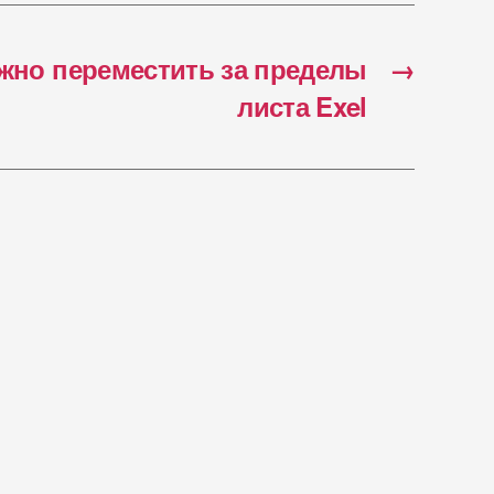
жно переместить за пределы
→
листа Exel