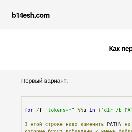
b14esh.com
Как пе
Первый вариант:
for
/
f 
"tokens=*"
%%
a 
in
(
'dir /b PA
В
этой
строке
надо
заменить
 PATH\ 
на
которые
будут
добавлены
к
имени
файл