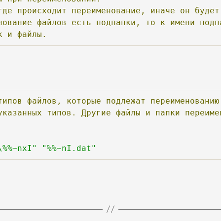
где
происходит
переименование,
иначе
он
будет
нование
файлов
есть
подпапки,
то
к
имени
подп
к
и
файлы.
типов
файлов,
которые
подлежат
переименованию
указанных
типов.
Другие
файлы
и
папки
переиме
\%%~nxI"
"%%~nI.dat"