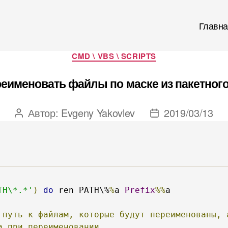
Главна
Рубрики
CMD \ VBS \ SCRIPTS
реименовать файлы по маске из пакетног
Автор:
Evgeny Yakovlev
2019/03/13
Автор
Дата
записи
записи
TH\*.*'
)
do
 ren PATH\%
%
a 
Prefix
%%
a

путь
к
файлам,
которые
будут
переименованы,
а
при
переименовании.