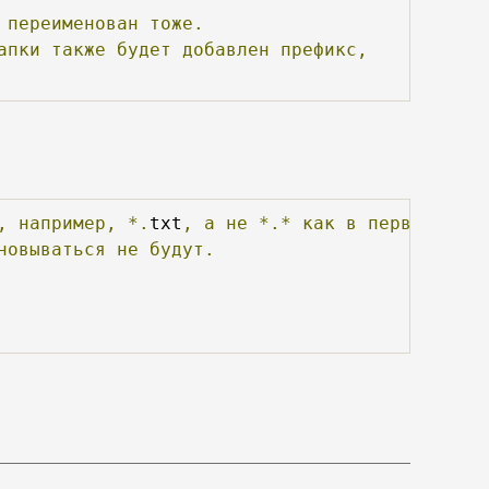
переименован
тоже.
апки
также
будет
добавлен
префикс,
,
например,
*.
txt
,
а
не
*.*
как
в
первом
вари
новываться
не
будут.