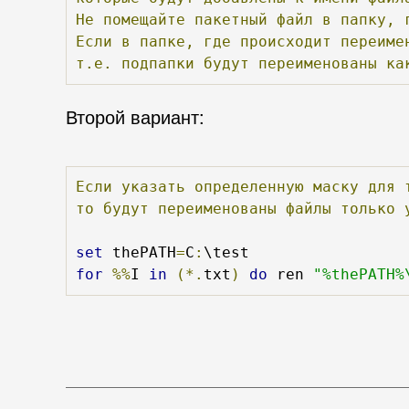
Не
помещайте
пакетный
файл
в
папку,
Если
в
папке,
где
происходит
переиме
т.е.
подпапки
будут
переименованы
ка
Второй вариант:
Если
указать
определенную
маску
для
то
будут
переименованы
файлы
только
set
 thePATH
=
C
:
for
%%
I 
in
(*.
txt
)
do
 ren 
"%thePATH%