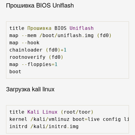
Прошивка BIOS Uniflash
title 
Прошивка
 BIOS 
Uniflash
map 
--
mem 
/
boot
/
uniflash
.
img 
(
fd0
)
map 
--
hook

chainloader 
(
fd0
)+
1
rootnoverify 
(
fd0
)
map 
--
floppies
=
1
boot
Загрузка kali linux
title 
Kali
Linux
(
root
/
toor
)
kernel 
/
kali
/
vmlinuz boot
=
live config liv
initrd 
/
kali
/
initrd
.
img