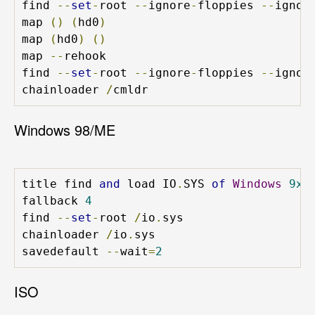
find 
--
set
-
root 
--
ignore
-
floppies 
--
ignor
map 
()
(
hd0
)
map 
(
hd0
)
()
map 
--
rehook

find 
--
set
-
root 
--
ignore
-
floppies 
--
ignor
chainloader 
/
cmldr
Windows 98/ME
title find 
and
 load IO
.
SYS 
of
Windows
9x
/
fallback 
4
find 
--
set
-
root 
/
io
.
sys

chainloader 
/
io
.
sys

savedefault 
--
wait
=
2
ISO