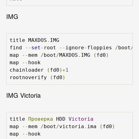
IMG
title MAXDOS
.
IMG

find 
--
set
-
root 
--
ignore
-
floppies 
/
boot
/
M
map 
--
mem 
/
boot
/
MAXDOS
.
IMG 
(
fd0
)
map 
--
hook

chainloader 
(
fd0
)+
1
rootnoverify 
(
fd0
)
IMG Victoria
title 
Проверка
 HDD 
Victoria
map 
--
mem 
/
boot
/
victoria
.
ima 
(
fd0
)
map 
--
hook
