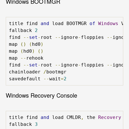
Windows BOOTMGR
title find 
and
 load BOOTMGR 
of
Windows
 VIS
fallback 
2
find 
--
set
-
root 
--
ignore
-
floppies 
--
ignor
map 
()
(
hd0
)
map 
(
hd0
)
()
map 
--
rehook

find 
--
set
-
root 
--
ignore
-
floppies 
--
ignor
chainloader 
/
bootmgr

savedefault 
--
wait
=
2
Windows Recovery Console
title find 
and
 load CMLDR
,
 the 
Recovery
C
fallback 
3