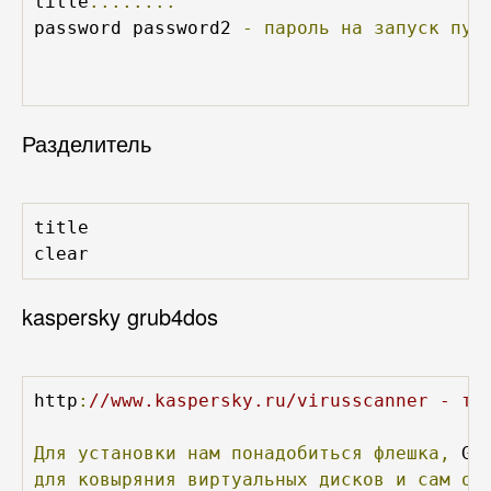
title
........
password password2 
-
пароль
на
запуск
пун
Разделитель
title

clear
kaspersky grub4dos
http
:
//www.kaspersky.ru/virusscanner - ту
Для
установки
нам
понадобиться
флешка,
 GR
для
ковыряния
виртуальных
дисков
и
сам
об