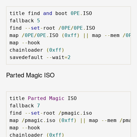
title find 
and
 boot 
0PE
.
ISO

fallback 
5
find 
--
set
-
root 
/
0PE
/
0PE
.
ISO

map 
/
0PE
/
0PE
.
ISO 
(
0xff
)
||
 map 
--
mem 
/
0PE
map 
--
hook

chainloader 
(
0xff
)
savedefault 
--
wait
=
2
Parted Magic ISO
title 
Parted
Magic
 ISO

fallback 
7
find 
--
set
-
root 
/
pmagic
.
iso

map 
/
pmagic
.
iso 
(
0xff
)
||
 map 
--
mem 
/
pmag
map 
--
hook

chainloader 
(
0xff
)