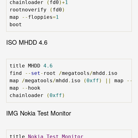
chainloader 
(
fd0
)+
1
rootnoverify 
(
fd0
)
map 
--
floppies
=
1
boot
ISO MHDD 4.6
title MHDD 
4.6
find 
--
set
-
root 
/
megatools
/
mhdd
.
iso

map 
/
megatools
/
mhdd
.
iso 
(
0xff
)
||
 map 
--
m
map 
--
hook

chainloader 
(
0xff
)
IMG Nokia Test Monitor
title 
Nokia
Test
Monitor