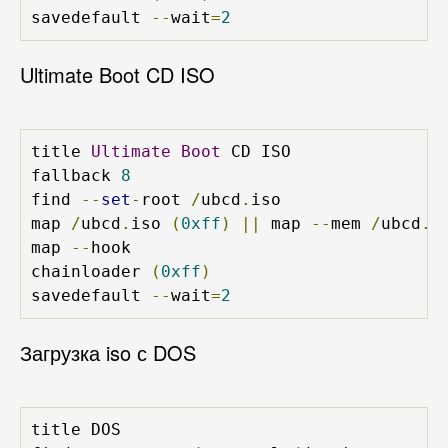
savedefault 
--
wait
=
2
Ultimate Boot CD ISO
title 
Ultimate
Boot
 CD ISO

fallback 
8
find 
--
set
-
root 
/
ubcd
.
iso

map 
/
ubcd
.
iso 
(
0xff
)
||
 map 
--
mem 
/
ubcd
.
i
map 
--
hook

chainloader 
(
0xff
)
savedefault 
--
wait
=
2
Загрузка iso с DOS
title DOS
