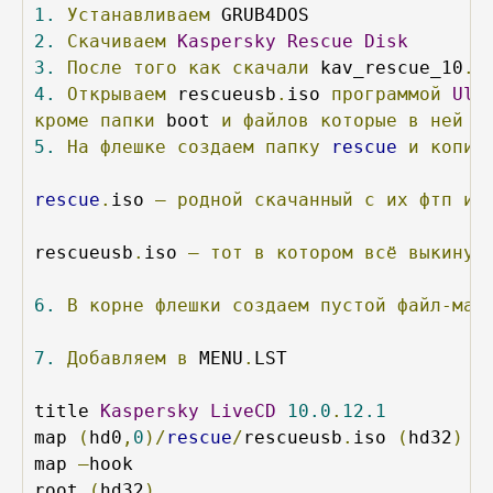
1.
Устанавливаем
2.
Скачиваем
Kaspersky
Rescue
Disk
3.
После
того
как
скачали
 kav_rescue_10
.
i
4.
Открываем
 rescueusb
.
iso 
программой
Ult
кроме
папки
 boot 
и
файлов
которые
в
ней
н
5.
На
флешке
создаем
папку
rescue
и
копир
rescue
.
iso 
–
родной
скачанный
с
их
фтп
и
rescueusb
.
iso 
–
тот
в
котором
всё
выкинут
6.
В
корне
флешки
создаем
пустой
файл-мар
7.
Добавляем
в
 MENU
.
LST

title 
Kaspersky
LiveCD
10.0
.
12.1
map 
(
hd0
,
0
)/
rescue
/
rescueusb
.
iso 
(
hd32
)
|
map 
–
hook

root 
(
hd32
)