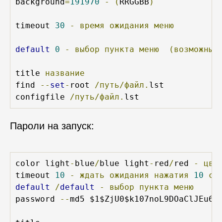
background
=
191970
-
(
RRGGBB
)
timeout 
30
-
время
ожидания
меню
default
0
-
выбор
пункта
меню
(возможные
title 
название
find 
--
set
-
root 
/путь/файл.
lst

configfile 
/путь/файл.
Пароли на запуск:
color light
-
blue
/
blue light
-
red
/
red 
-
цве
timeout 
10
-
ждать
ожидания
нажатия
10
се
default
/
default
-
выбор
пункта
меню
password 
--
md5 $1$ZjU0$k107noL9DOaClJEu6n