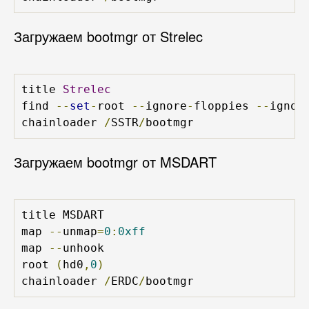
Загружаем bootmgr от Strelec
title 
Strelec
find 
--
set
-
root 
--
ignore
-
floppies 
--
ignor
chainloader 
/
SSTR
/
bootmgr
Загружаем bootmgr от MSDART
title MSDART

map 
--
unmap
=
0
:
0xff
map 
--
unhook

root 
(
hd0
,
0
)
chainloader 
/
ERDC
/
bootmgr