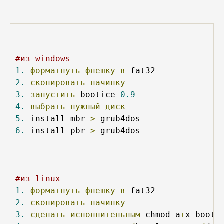
#из windows
1.
форматнуть
флешку
в
2.
скопировать
начинку
3.
запустить
 bootice 
0.9
4.
выбрать
нужный
диск
5.
 install mbr 
>
6.
 install pbr 
>
 grub4dos

--------------------------------------
#из linux
1.
форматнуть
флешку
в
2.
скопировать
начинку
3.
сделать
исполнительным
 chmod a
+
x bootl