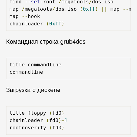
find 
--
set
-
root 
/
megatools
/
dos
.
iso

map 
/
megatools
/
dos
.
iso 
(
0xff
)
||
 map 
--
me
map 
--
hook

chainloader 
(
0xff
)
Командная строка grub4dos
title commandline

commandline
Загрузка с дискеты
title floppy 
(
fd0
)
chainloader 
(
fd0
)+
1
rootnoverify 
(
fd0
)