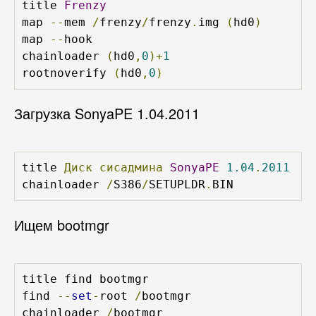
title 
Frenzy
map 
--
mem 
/
frenzy
/
frenzy
.
img 
(
hd0
)
map 
--
hook

chainloader 
(
hd0
,
0
)+
1
rootnoverify 
(
hd0
,
0
)
Загрузка SonyaPE 1.04.2011
title 
Диск
сисадмина
SonyaPE
1.04
.
2011
chainloader 
/
S386
/
SETUPLDR
.
BIN
Ищем bootmgr
title find bootmgr

find 
--
set
-
root 
/
bootmgr 

chainloader 
/
bootmgr