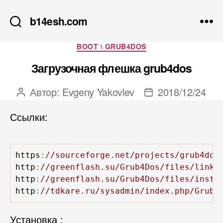
b14esh.com
Рубрики
BOOT \ GRUB4DOS
Загрузочная флешка grub4dos
Автор:
Evgeny Yakovlev
2018/12/24
Автор
Дата
записи
записи
Ссылки:
https
:
//sourceforge.net/projects/grub4dos
http
:
//greenflash.su/Grub4Dos/files/links
http
:
//greenflash.su/Grub4Dos/files/insta
http
:
//tdkare.ru/sysadmin/index.php/Grub4
Установка :