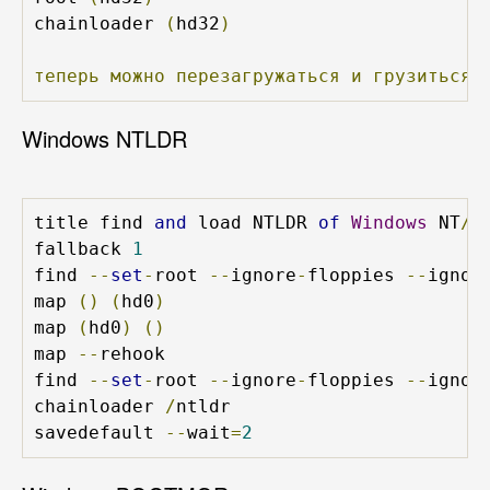
chainloader 
(
hd32
)
теперь
можно
перезагружаться
и
грузиться
Windows NTLDR
title find 
and
 load NTLDR 
of
Windows
 NT
/
2
fallback 
1
find 
--
set
-
root 
--
ignore
-
floppies 
--
ignor
map 
()
(
hd0
)
map 
(
hd0
)
()
map 
--
rehook

find 
--
set
-
root 
--
ignore
-
floppies 
--
ignor
chainloader 
/
ntldr

savedefault 
--
wait
=
2