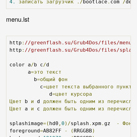
4.
записать
загрузчик
./
bootlace
.
com 
/
dev
menu.lst
http
:
//greenflash.su/Grub4Dos/files/menu.
http
:
//greenflash.su/Grub4Dos/files/splas
color a
/
b c
/
d 

      a
=это
текст
        b
=общий
фон
          c
=цвет
текста
выбранного
пункта
             d
=цвет
курсора
Цвет
 b 
и
 d 
должен
быть
одним
из
перечисле
Цвет
 a 
и
 c 
должен
быть
одним
из
перечисле
splashimage
=(
hd0
,
0
)/
splash
.
xpm
.
gz  
-
Фоно
foreground
=
AB82FF 
-
(
RRGGBB
)