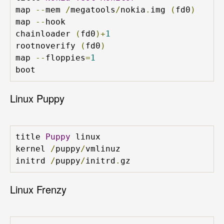
map 
--
mem 
/
megatools
/
nokia
.
img 
(
fd0
)
map 
--
hook

chainloader 
(
fd0
)+
1
rootnoverify 
(
fd0
)
map 
--
floppies
=
1
boot
Linux Puppy
title 
Puppy
 linux

kernel 
/
puppy
/
vmlinuz

initrd 
/
puppy
/
initrd
.
gz
Linux Frenzy