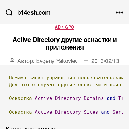
b14esh.com
Рубрики
AD \ GPO
Active Directory другие оснастки и
приложения
Автор:
Evgeny Yakovlev
2013/02/13
Автор
Дата
записи
записи
Помимо
задач
управления
пользовательскими
Для
этого
служат
другие
оснастки
и
прилож
Оснастка
Active
Directory
Domains
and
Tru
Оснастка
Active
Directory
Sites
and
Servi
Командная строка: