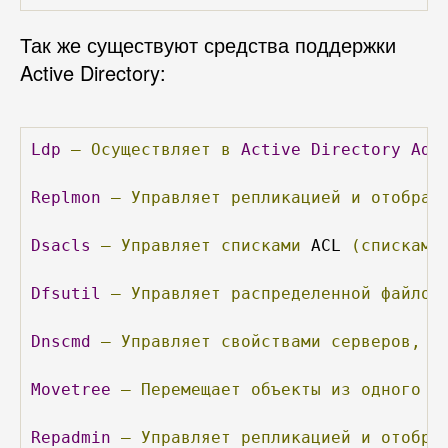
Так же существуют средства поддержки
Active Directory:
Ldp
–
Осуществляет
в
Active
Directory
Adm
Replmon
–
Управляет
репликацией
и
отображ
Dsacls
–
Управляет
списками
 ACL 
(списками
Dfsutil
–
Управляет
распределенной
файлов
Dnscmd
–
Управляет
свойствами
серверов,
з
Movetree
–
Перемещает
объекты
из
одного
д
Repadmin
–
Управляет
репликацией
и
отобра