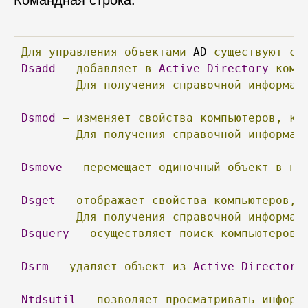
Для
управления
объектами
 AD 
существуют
ср
Dsadd
–
добавляет
в
Active
Directory
комп
Для
получения
справочной
информац
Dsmod
–
изменяет
свойства
компьютеров,
ко
Для
получения
справочной
информац
Dsmove
–
перемещает
одиночный
объект
в
но
Dsget
–
отображает
свойства
компьютеров,
Для
получения
справочной
информац
Dsquery
–
осуществляет
поиск
компьютеров,
Dsrm
–
удаляет
объект
из
Active
Directory
Ntdsutil
–
позволяет
просматривать
информ