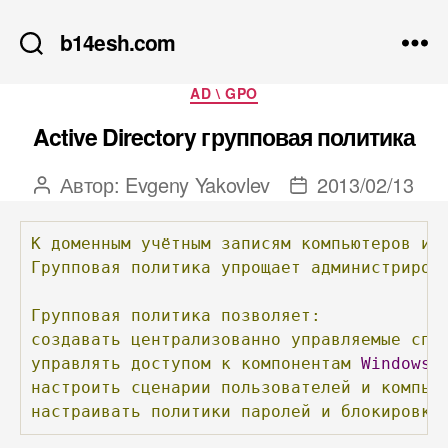
b14esh.com
Рубрики
AD \ GPO
Active Directory групповая политика
Автор:
Evgeny Yakovlev
2013/02/13
Автор
Дата
записи
записи
К
доменным
учётным
записям
компьютеров
и
Групповая
политика
упрощает
администриров
Групповая
политика
позволяет:
создавать
централизованно
управляемые
спе
управлять
доступом
к
компонентам
Windows
,
настроить
сценарии
пользователей
и
компью
настраивать
политики
паролей
и
блокировки