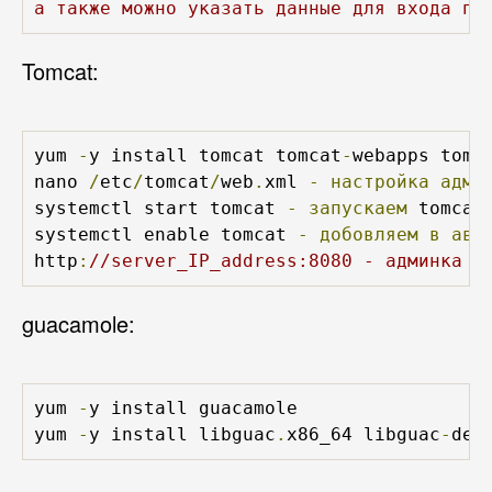
а также можно указать данные для входа по
Tomcat:
yum 
-
y install tomcat tomcat
-
webapps tomc
nano 
/
etc
/
tomcat
/
web
.
xml 
-
настройка
адми
systemctl start tomcat 
-
запускаем
 tomcat

systemctl enable tomcat 
-
добовляем
в
авт
http
:
//server_IP_address:8080 - админка t
guacamole:
yum 
-
y install guacamole

yum 
-
y install libguac
.
x86_64 libguac
-
dev