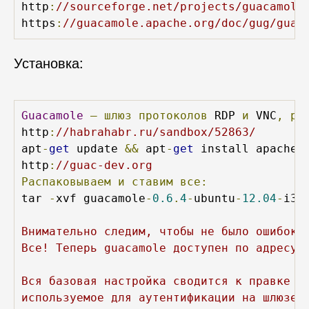
http
:
//sourceforge.net/projects/guacamole
https
:
//guacamole.apache.org/doc/gug/guac
Установка:
Guacamole
—
шлюз
протоколов
 RDP 
и
 VNC
,
ра
http
:
//habrahabr.ru/sandbox/52863/
apt
-
get
 update 
&&
 apt
-
get
 install apache2
http
:
//guac-dev.org
Распаковываем
и
ставим
все:
tar 
-
xvf guacamole
-
0.6
.
4
-
ubuntu
-
12.04
-
i38
Внимательно следим, чтобы не было ошибок к
Все! Теперь guacamole доступен по адресу -
Вся базовая настройка сводится к правке фа
используемое для аутентификации на шлюзе g