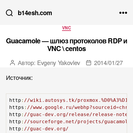
b14esh.com
Рубрики
VNC
Guacamole — шлюз протоколов RDP и
VNC \ centos
Автор:
Evgeny Yakovlev
2014/01/27
Автор
Дата
записи
записи
Источник:
http
:
//wiki.autosys.tk/proxmox.%D0%A3%D1%
https
:
//www.google.ru/webhp?sourceid=chro
http
:
//guac-dev.org/release/release-notes
http
:
//sourceforge.net/projects/guacamole
http
:
//guac-dev.org/