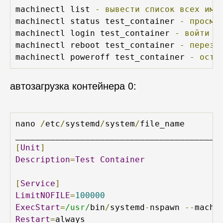
machinectl list 
-
вывести
список
всех
име
machinectl status test_container 
-
просмо
machinectl login test_container 
-
войти
в
machinectl reboot test_container 
-
переза
machinectl poweroff test_container 
-
оста
автозагрузка контейнера 0:
nano 
/
etc
/
systemd
/
system
/
file_name 

[
Unit
]
Description
=
Test
Container
[
Service
]
LimitNOFILE
=
100000
ExecStart
=
/usr/
bin
/
systemd
-
nspawn 
--
machi
Restart
=
always
