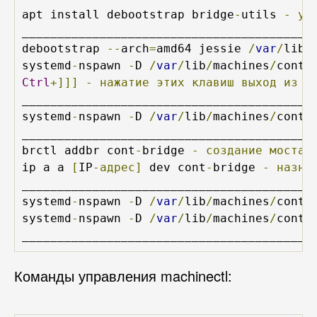
apt install debootstrap bridge
-
utils 
-
ус
__________________________________________
debootstrap 
--
arch
=
amd64 jessie 
/
var
/
lib
/
systemd
-
nspawn 
-
D 
/
var
/
lib
/
machines
/
conta
Ctrl
+]]]
-
нажатие
этих
клавиш
выход
из
к
__________________________________________
systemd
-
nspawn 
-
D 
/
var
/
lib
/
machines
/
conta
__________________________________________
brctl addbr cont
-
bridge 
-
создание
моста
ip a a 
[
IP
-адрес]
 dev cont
-
bridge 
-
назна
__________________________________________
systemd
-
nspawn 
-
D 
/
var
/
lib
/
machines
/
conta
systemd
-
nspawn 
-
D 
/
var
/
lib
/
machines
/
conta
_________________________________________
Команды управления machinectl: