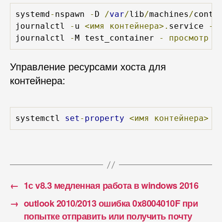
systemd
-
nspawn 
-
D 
/
var
/
lib
/
machines
/
conta
journalctl 
-
u 
<имя
контейнера>.
service 
-
journalctl 
-
M test_container 
-
просмотр
л
Управление ресурсами хоста для
контейнера:
systemctl 
set
-
property
<имя
контейнера>
C
←
1с v8.3 медленная работа в windows 2016
→
outlook 2010/2013 ошибка 0x8004010F при
попытке отправить или получить почту