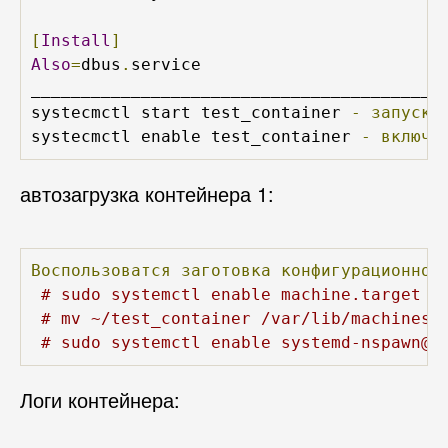
[
Install
]
Also
=
dbus
.
service

__________________________________________
systecmctl start test_container 
-
запуск
systecmctl enable test_container 
-
включе
автозагрузка контейнера 1:
Воспользоватся
заготовка
конфигурационног
# sudo systemctl enable machine.target
# mv ~/test_container /var/lib/machines/
# sudo systemctl enable systemd-nspawn@t
Логи контейнера: